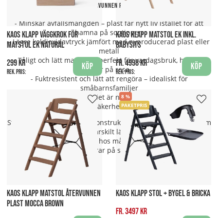
Fördelar med återvunnen plast i KAOS Klapp:
- Minskar avfallsmängden – plast får nytt liv istället för att
hamna på soptippen
KAOS KLAPP VÄGGKROK FÖR
KAOS KLAPP MATSTOL EK INKL.
- Lägre koldioxidavtryck jämfört med nyproducerad plast eller
MATSTOL EK NATURAL
BABYSITS
metall
- Tåligt och lätt material – perfekt för vardagsbruk, hemma
299 kr
fr. 4998 kr
Köp
Köp
eller på resa
Rek. pris:
Rek. pris:
- Fuktresistent och lätt att rengöra – idealiskt för
småbarnsfamiljer
- Hög kvalitet – materialet är noga testat och uppfyller
8
PAKETPRIS
europeiska säkerhetsstandarder
Stolen har samma stabila konstruktion och smarta design som
trämodellerna, men är särskilt lätt att bära, fälla ihop och
transportera – en favorit hos många urbana familjer och
föräldrar på språng.
KAOS KLAPP MATSTOL ÅTERVUNNEN
KAOS KLAPP STOL + BYGEL & BRICKA
PLAST MOCCA BROWN
fr. 3497 kr