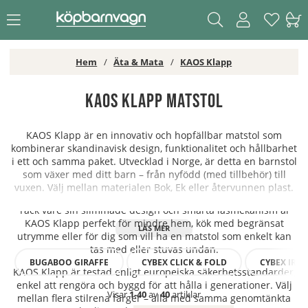
Hem
Äta & Mata
KAOS Klapp
KAOS Klapp Matstol
KAOS Klapp är en innovativ och hopfällbar matstol som
kombinerar skandinavisk design, funktionalitet och hållbarhet
i ett och samma paket. Utvecklad i Norge, är detta en barnstol
som växer med ditt barn – från nyfödd (med tillbehör) till
vuxen. Välj mellan materialen Bok, Ek eller återvunnen plast.
Tack vare sin slimmade design och smarta låsmekanism är
KAOS Klapp perfekt för mindre hem, kök med begränsat
utrymme eller för dig som vill ha en matstol som enkelt kan
tas med eller stuvas undan.
BUGABOO GIRAFFE
CYBEX CLICK & FOLD
CYBEX IRIS
KAOS Klapp är testad enligt europeiska säkerhetsstandarder,
enkel att rengöra och byggd för att hålla i generationer. Välj
Visar
1-40
av
40
artiklar
mellan flera stilrena färger – alla med samma genomtänkta