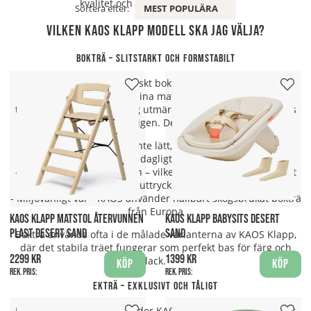
kvalitet och hållbara materialval.
Sortera efter:
MEST POPULÄRA
Vilken Kaos Klapp Modell ska jag välja?
Bokträ – slitstarkt och formstabilt
KAOS använder europeiskt bokträ (ofta FSC-certifierat) i
tillverkningen av flera av sina matstolar. Bok är ett hårt och
tätt träslag som lämpar sig utmärkt för möbler som används
dagligen. Det är:
- Formstabilt – böjer sig inte lätt, vilket ger god hållfasthet
- Slitstarkt – klarar av dagligt slitage från småbarn
- Ljust och neutralt i färgen – vilket ger ett modernt, nordiskt
uttryck
- Miljövänligt val – KAOS använder hållbart skogsbrukat bokträ
från Europa
KAOS KLAPP MATSTOL ÅTERVUNNEN
KAOS KLAPP BABYSITS DESERT
PLAST DESERT SAND
SAND
Bokträ används ofta i de målade varianterna av KAOS Klapp,
där det stabila träet fungerar som perfekt bas för färg och
2299 kr
1399 kr
lack.
Köp
Köp
Rek. pris:
Rek. pris:
Ekträ – exklusivt och tåligt
I premiumvarianter använder KAOS även massiv ek, känt för