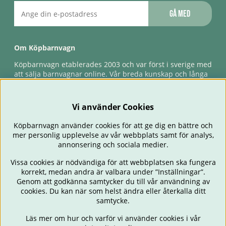
Gå med
Om Köpbarnvagn
Köpbarnvagn etablerades 2003 och var först i sverige med
att sälja barnvagnar online. Vår breda kunskap och långa
erfarenhet gör att vi kan ge den bästa servicen till våra
kunder, både innan och efter köp. Snabb leverans,
förlossningsgaranti & förlängd ångerrätt.
Vi använder Cookies
Köpbarnvagn använder cookies för att ge dig en bättre och
mer personlig upplevelse av vår webbplats samt för analys,
annonsering och sociala medier.
Vissa cookies är nödvändiga för att webbplatsen ska fungera
korrekt, medan andra är valbara under ”Inställningar”.
Genom att godkänna samtycker du till vår användning av
cookies. Du kan när som helst ändra eller återkalla ditt
BARNVAGNAR
BILSTOLAR
BABY
ÄTA & MATA
RESA
samtycke.
FÖRÄLDER
BARNRUM
LEKSAKER
ERBJUDANDEN
Läs mer om hur och varför vi använder cookies i vår
OUTLET
PRESENTTIPS