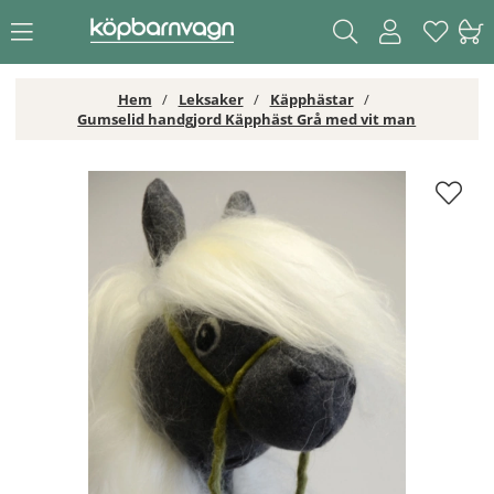
Hem
Leksaker
Käpphästar
Gumselid handgjord Käpphäst Grå med vit man
Gumselid handgjord Käpphäst Grå med vit man