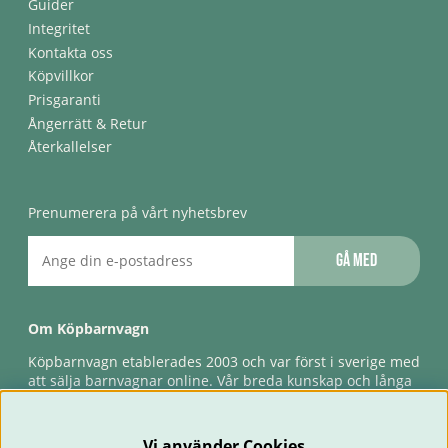
Guider
Integritet
Kontakta oss
Köpvillkor
Prisgaranti
Ångerrätt & Retur
Återkallelser
Prenumerera på vårt nyhetsbrev
Gå med
Om Köpbarnvagn
Köpbarnvagn etablerades 2003 och var först i sverige med
att sälja barnvagnar online. Vår breda kunskap och långa
erfarenhet gör att vi kan ge den bästa servicen till våra
kunder, både innan och efter köp. Snabb leverans,
förlossningsgaranti & förlängd ångerrätt.
Vi använder Cookies