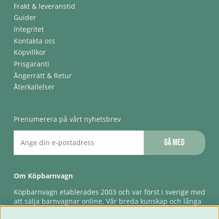
Frakt & leveranstid
Guider
Integritet
Kontakta oss
Köpvillkor
Prisgaranti
Ångerrätt & Retur
Återkallelser
Prenumerera på vårt nyhetsbrev
Gå med
Om Köpbarnvagn
Köpbarnvagn etablerades 2003 och var först i sverige med
att sälja barnvagnar online. Vår breda kunskap och långa
erfarenhet gör att vi kan ge den bästa servicen till våra