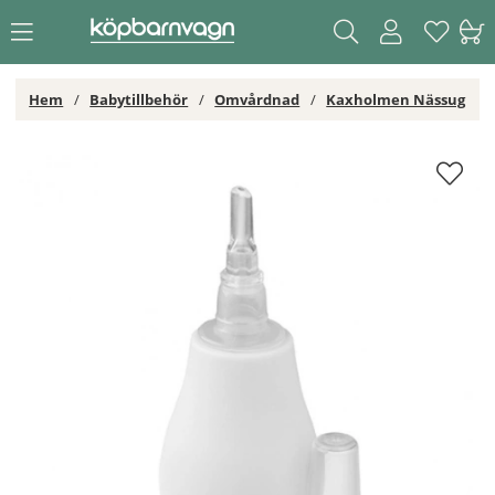
Hem
Babytillbehör
Omvårdnad
Kaxholmen Nässug
Kaxholmen Nässug