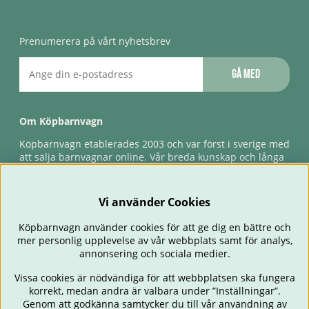
Prenumerera på vårt nyhetsbrev
Gå med
Om Köpbarnvagn
Köpbarnvagn etablerades 2003 och var först i sverige med
att sälja barnvagnar online. Vår breda kunskap och långa
erfarenhet gör att vi kan ge den bästa servicen till våra
kunder, både innan och efter köp. Snabb leverans,
förlossningsgaranti & förlängd ångerrätt.
Vi använder Cookies
Köpbarnvagn använder cookies för att ge dig en bättre och
mer personlig upplevelse av vår webbplats samt för analys,
annonsering och sociala medier.
Vissa cookies är nödvändiga för att webbplatsen ska fungera
korrekt, medan andra är valbara under ”Inställningar”.
Genom att godkänna samtycker du till vår användning av