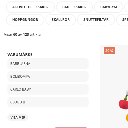
AKTIVITETSLEKSAKER
BADLEKSAKER
BABYGYM
HOPPGUNGOR
SKALLROR
SNUTTEFILTAR
SP
Visar
60
av
123
artiklar
30
VARUMÄRKE
BABBLARNA
BOLIBOMPA
CARLO BABY
CLOUD B
VISA MER