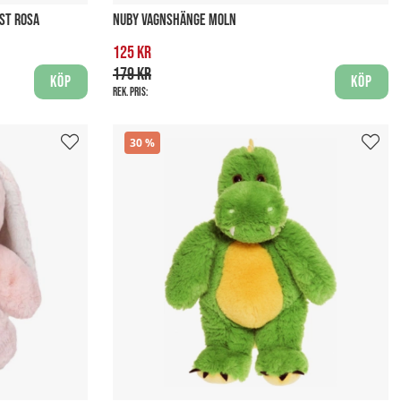
ST ROSA
NUBY VAGNSHÄNGE MOLN
125 kr
179 kr
Köp
Köp
Rek. pris:
30