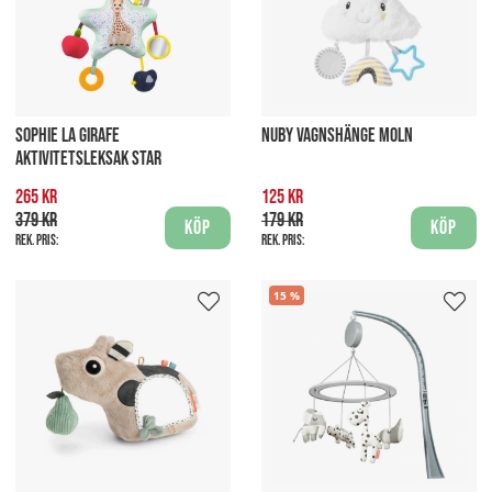
SOPHIE LA GIRAFE
NUBY VAGNSHÄNGE MOLN
AKTIVITETSLEKSAK STAR
265 kr
125 kr
379 kr
179 kr
Köp
Köp
Rek. pris:
Rek. pris:
15