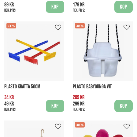
89 kr
179 kr
Köp
Köp
Rek. pris:
Rek. pris:
31
30
PLASTO KRATTA 50CM
PLASTO BABYGUNGA VIT
34 kr
209 kr
49 kr
299 kr
Köp
Köp
Rek. pris:
Rek. pris:
30