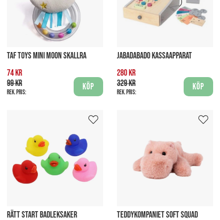
TAF TOYS MINI MOON SKALLRA
JABADABADO KASSAAPPARAT
74 kr
280 kr
99 kr
329 kr
Köp
Köp
Rek. pris:
Rek. pris:
RÄTT START BADLEKSAKER
TEDDYKOMPANIET SOFT SQUAD