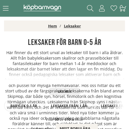
Hem
Leksaker
Leksaker för barn 0-5 år
Här finner du ett stort urval av leksaker till barn i alla åldrar.
Allt från babyleksakersom skallror och prasselböcker till
fantasileksaker för barn mellan 1-4 år meddockor och
leksaksmat där barnet leker att den lagar en fin middag. Du
finner också pedagogiska leksaker som aktiverar barn och
främjar kreativiteten. För större barn finns mycket pyssel, spel
och pussel för mysiga hemmakvällar. Hos oss hittar du ett
stort utbud av de färgsprakande leksakerna från bland annat
SkipHop, där både syn, hörsel, finmotorik och den kognitiva
förmågan utvecklas. Leksakerna från SkipHop syns i nästan
BABYLEK 0-1 ÅR
LEKSAKER FRÅN 1 ÅR
LEKSAKER FRÅN 
varenda hem, och det är leksakerna som funnits där för oss
och våra små i urminnes tider. Med nya tider kommer ju
också nya ideer och märken! Idag är Babblarna någotalla
Visar
60
av
610
artiklar
föräldrar känner till, och självklart är det något som är
Sortera efter:
MEST POPULÄRA