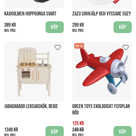
KAXHOLMEN HOPPGUNGA SVART
ZAZU SOVHJÄLP OCH VYSSARE SUZY
389 kr
299 kr
Köp
Köp
Rek. pris:
Rek. pris:
50
JABADABADO LEKSAKSKÖK, BEIGE
GREEN TOYS EKOLOGISKT FLYGPLAN
RÖD
125 kr
1349 kr
249 kr
Köp
Köp
Rek. pris:
Rek. pris: