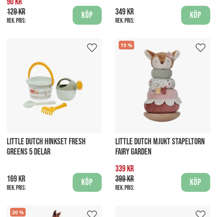
90 kr
129 kr
349 kr
Köp
Köp
Rek. pris:
Rek. pris:
15
LITTLE DUTCH HINKSET FRESH
LITTLE DUTCH MJUKT STAPELTORN
GREENS 5 DELAR
FAIRY GARDEN
339 kr
169 kr
399 kr
Köp
Köp
Rek. pris:
Rek. pris:
20