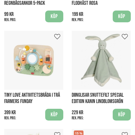
REGNBÅGSANKOR 5-PACK
FLODHÄST ROSA
99 kr
199 kr
Köp
Köp
Rek. pris:
Rek. pris:
TINY LOVE AKTIVITETSBRÄDA I TRÄ
DIINGLISAR SNUTTEFILT SPECIAL
FARMERS FUNDAY
EDITION KANIN LINDBLOMSGRÖN
399 kr
229 kr
Köp
Köp
Rek. pris:
Rek. pris:
15