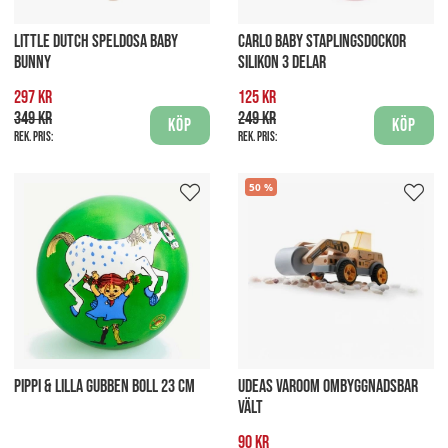
LITTLE DUTCH SPELDOSA BABY
CARLO BABY STAPLINGSDOCKOR
BUNNY
SILIKON 3 DELAR
297 kr
125 kr
349 kr
249 kr
Köp
Köp
Rek. pris:
Rek. pris:
50
PIPPI & LILLA GUBBEN BOLL 23 CM
UDEAS VAROOM OMBYGGNADSBAR
VÄLT
90 kr