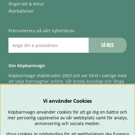
Ångerrätt & Retur
Återkallelser
Prenumerera på vårt nyhetsbrev
Gå med
Om Köpbarnvagn
Köpbarnvagn etablerades 2003 och var först i sverige med
att sälja barnvagnar online. Vår breda kunskap och långa
erfarenhet gör att vi kan ge den bästa servicen till våra
kunder, både innan och efter köp. Snabb leverans,
förlossningsgaranti & förlängd ångerrätt.
Vi använder Cookies
Köpbarnvagn använder cookies för att ge dig en bättre och
mer personlig upplevelse av vår webbplats samt för analys,
annonsering och sociala medier.
Vissa cookies är nödvändiga för att webbplatsen ska fungera