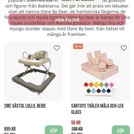
populärt även hos oss. Här finner du bland annat gosedjur
och figurer från Babblarna. Det går inte att prata om leksaker
utan att nämna Done By Deer, de harmoniska färgerna, de
fina djuren och mjuka tygerna. Done by Deer är kända för sina
VISA FILTER
mjuka snuttefiltar och ikoniska gosedjur. Många fina och
mysiga stunder skapas med Done By Deer, från födsel till
många år framöver.
75
2ME GÅSTOL LOLLO, BEIGE
SANTOYS TRÄLEK MÅLA OCH LEK
GLASS
50 kr
695 kr
199 kr
Köp
Köp