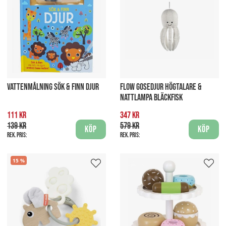
VATTENMÅLNING SÖK & FINN DJUR
FLOW GOSEDJUR HÖGTALARE &
NATTLAMPA BLÄCKFISK
111 kr
347 kr
139 kr
579 kr
Köp
Köp
Rek. pris:
Rek. pris:
15