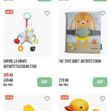
30
SOPHIE LA GIRAFE
TAF TOYS QUIET AKTIVITETSBOK
AKTIVITETSLEKSAK STAR
265 kr
379 kr
279 kr
Köp
Köp
Rek. pris:
Rek. pris:
31
14