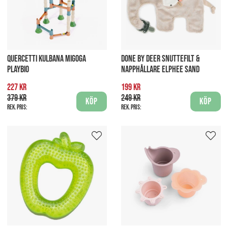
QUERCETTI KULBANA MIGOGA
DONE BY DEER SNUTTEFILT &
PLAYBIO
NAPPHÅLLARE ELPHEE SAND
227 kr
199 kr
379 kr
249 kr
Köp
Köp
Rek. pris:
Rek. pris: