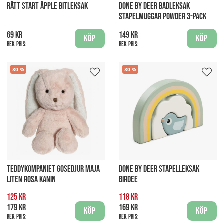
RÄTT START ÄPPLE BITLEKSAK
DONE BY DEER BADLEKSAK
STAPELMUGGAR POWDER 3-PACK
69 kr
149 kr
Köp
Köp
Rek. pris:
Rek. pris:
30
30
TEDDYKOMPANIET GOSEDJUR MAJA
DONE BY DEER STAPELLEKSAK
LITEN ROSA KANIN
BIRDEE
125 kr
118 kr
179 kr
169 kr
Köp
Köp
Rek. pris:
Rek. pris: