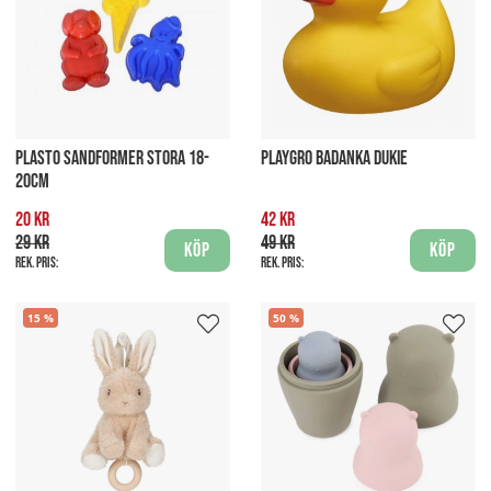
PLASTO SANDFORMER STORA 18-
PLAYGRO BADANKA DUKIE
20CM
20 kr
42 kr
29 kr
49 kr
Köp
Köp
Rek. pris:
Rek. pris:
15
50