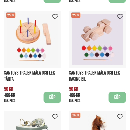
Rek. pris:
Rek. pris:
75
75
SANTOYS TRÄLEK MÅLA OCH LEK
SANTOYS TRÄLEK MÅLA OCH LEK
TÅRTA
RACING BIL
50 kr
50 kr
199 kr
199 kr
Köp
Köp
Rek. pris:
Rek. pris:
20