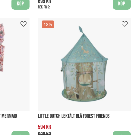
699 kr
Köp
Köp
Rek. pris:
15
Y MERMAID
LITTLE DUTCH LEKTÄLT BLÅ FOREST FRIENDS
594 kr
699 kr