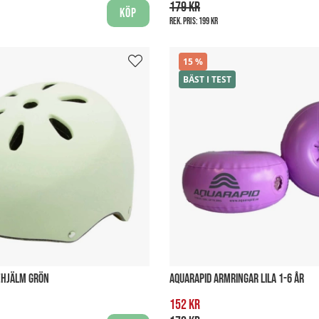
179 kr
Köp
Rek. pris:
199 kr
15
BÄST I TEST
EHJÄLM GRÖN
AQUARAPID ARMRINGAR LILA 1-6 ÅR
152 kr