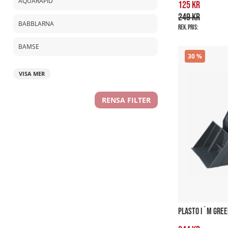
AQUARAPID
125 kr
249 kr
BABBLARNA
Rek. pris:
BAMSE
30
VISA MER
RENSA FILTER
PLASTO I´M GREE