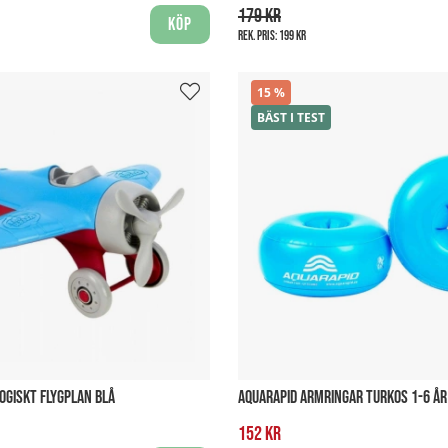
179 kr
Köp
Rek. pris:
199 kr
15
BÄST I TEST
OGISKT FLYGPLAN BLÅ
AQUARAPID ARMRINGAR TURKOS 1-6 ÅR
152 kr