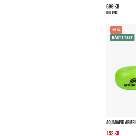
699 kr
Rek. pris:
15
BÄST I TEST
AQUARAPID ARMRI
152 kr