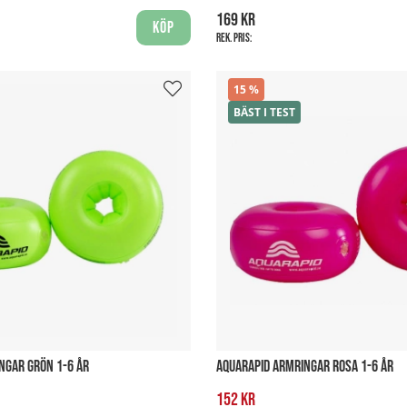
169 kr
Köp
Rek. pris:
15
BÄST I TEST
NGAR GRÖN 1-6 ÅR
AQUARAPID ARMRINGAR ROSA 1-6 ÅR
152 kr