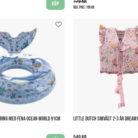
179 kr
Köp
Rek. pris:
199 kr
MRING MED FENA OCEAN WORLD 91CM
LITTLE DUTCH SIMVÄST 2-3 ÅR DREAM
549 kr