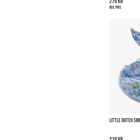
279 kr
Rek. pris:
LITTLE DUTCH SI
219 kr