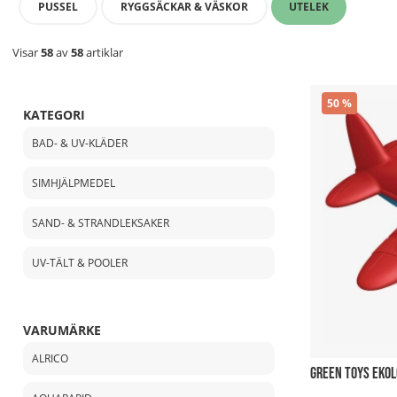
PUSSEL
RYGGSÄCKAR & VÄSKOR
UTELEK
Visar
58
av
58
artiklar
50
KATEGORI
BAD- & UV-KLÄDER
SIMHJÄLPMEDEL
SAND- & STRANDLEKSAKER
UV-TÄLT & POOLER
VARUMÄRKE
ALRICO
GREEN TOYS EKOL