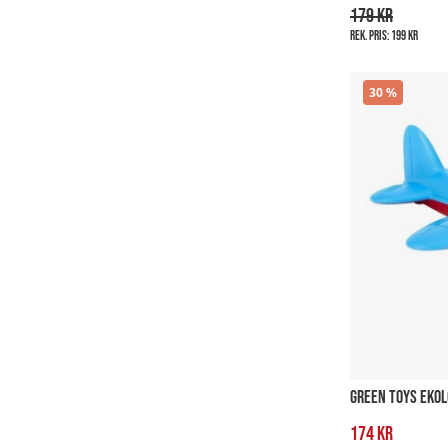
179 kr
Rek. pris:
199 kr
30
GREEN TOYS EKOL
174 kr