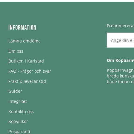
Prenumerera 
Information
Lämna omdöme
Om oss
Om Köpbarn
Butiken i Karlstad
Köpbarnvagn e
FAQ - Frågor och svar
breda kunskap
Frakt & leveranstid
både innan oc
Guider
Integritet
Kontakta oss
Köpvillkor
Prisgaranti