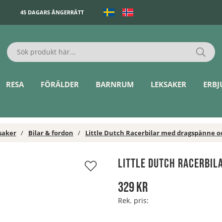
45 DAGARS ÅNGERRÄTT
RESA
FÖRÄLDER
BARNRUM
LEKSAKER
ERB
saker
Bilar & fordon
Little Dutch Racerbilar med dragspänne oc
Little Dutch Racerbil
329
kr
Rek. pris: