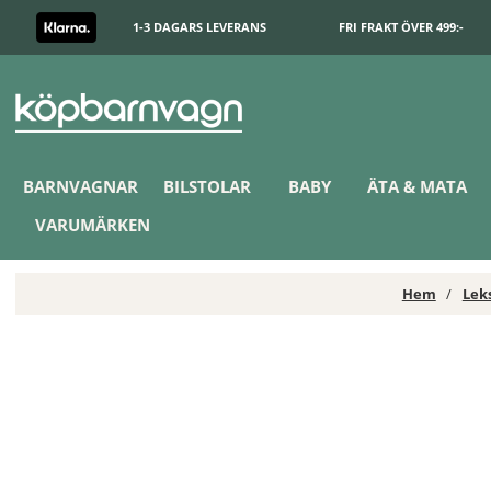
1-3 DAGARS LEVERANS
FRI FRAKT ÖVER 499:-
BARNVAGNAR
BILSTOLAR
BABY
ÄTA & MATA
VARUMÄRKEN
Hem
Lek
Little Dutch Racerbilar med dragspänne och träfigurer