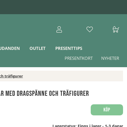
JUDANDEN
OUTLET
PRESENTTIPS
PRESENTKORT
NYHETER
h träfigurer
ar med dragspänne och träfigurer
Köp
Lagerstatus:
Finns i lager - 1-3 dagar