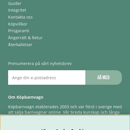
Guider
Integritet
Kontakta oss
Köpvillkor
Prisgaranti
Ångerrätt & Retur
Återkallelser
Prenumerera på vårt nyhetsbrev
Gå med
Om Köpbarnvagn
Köpbarnvagn etablerades 2003 och var först i sverige med
att sälja barnvagnar online. Vår breda kunskap och långa
erfarenhet gör att vi kan ge den bästa servicen till våra
kunder, både innan och efter köp. Snabb leverans,
förlossningsgaranti & förlängd ångerrätt.