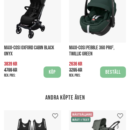
MAXI-COSI OXFORD CABIN BLACK
MAXI-COSI PEBBLE 360 PRO²,
ONYX
TWILLIC GREEN
3839 kr
2636 kr
4799 kr
3295 kr
Köp
Beställ
Rek. pris:
Rek. pris:
Andra köpte även
BÄSTSÄLJARE
BÄST I TEST