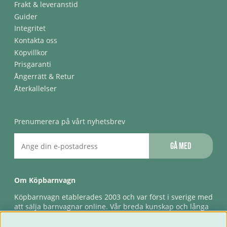
Frakt & leveranstid
Guider
Integritet
Kontakta oss
Köpvillkor
Prisgaranti
Ångerrätt & Retur
Återkallelser
Prenumerera på vårt nyhetsbrev
Gå med
Om Köpbarnvagn
Köpbarnvagn etablerades 2003 och var först i sverige med
att sälja barnvagnar online. Vår breda kunskap och långa
erfarenhet gör att vi kan ge den bästa servicen till våra
kunder, både innan och efter köp. Snabb leverans,