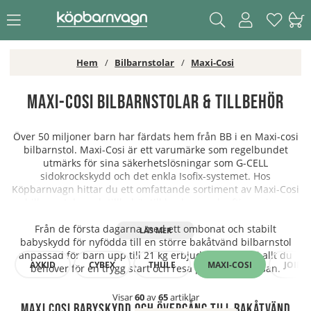
Hem
Bilbarnstolar
Maxi-Cosi
Maxi-Cosi bilbarnstolar & Tillbehör
Över 50 miljoner barn har färdats hem från BB i en Maxi-cosi
bilbarnstol. Maxi-Cosi är ett varumärke som regelbundet
utmärks för sina säkerhetslösningar som G-CELL
sidokrockskydd och det enkla Isofix-systemet. Hos
Köpbarnvagn hittar du ett omfattande sortiment av Maxi-Cosi
bilbarnstolar och tillbehör till konkurrenskraftiga priser.
Från de första dagarna med ett ombonat och stabilt
babyskydd för nyfödda till en större bakåtvänd bilbarnstol
anpassad för barn upp till 21 kg erbjuder Maxi-Cosi allt du
AXKID
CYBEX
THULE
MAXI-COSI
JOIE
behöver för en trygg start och resa på livet och resan.
Visar
60
av
65
artiklar
Maxi Cosi babyskydd och övergång till bakåtvänd