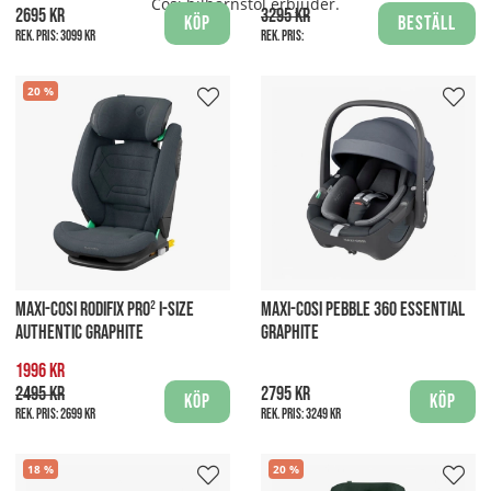
Cosi bilbarnstol erbjuder.
2695 kr
3295 kr
Köp
Beställ
Rek. pris:
3099 kr
Rek. pris:
20
MAXI-COSI RODIFIX PRO² I-SIZE
MAXI-COSI PEBBLE 360 ESSENTIAL
AUTHENTIC GRAPHITE
GRAPHITE
1996 kr
2495 kr
2795 kr
Köp
Köp
Rek. pris:
2699 kr
Rek. pris:
3249 kr
18
20