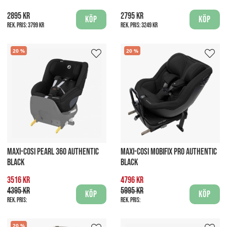
2895 kr
2795 kr
Köp
Köp
Rek. pris:
3799 kr
Rek. pris:
3249 kr
20
20
MAXI-COSI PEARL 360 AUTHENTIC
MAXI-COSI MOBIFIX PRO AUTHENTIC
BLACK
BLACK
3516 kr
4796 kr
4395 kr
5995 kr
Köp
Köp
Rek. pris:
Rek. pris:
20