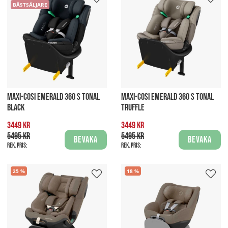
BÄSTSÄLJARE
MAXI-COSI EMERALD 360 S TONAL
MAXI-COSI EMERALD 360 S TONAL
BLACK
TRUFFLE
3449 kr
3449 kr
5495 kr
5495 kr
Bevaka
Bevaka
Rek. pris:
Rek. pris:
25
18