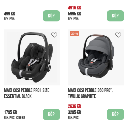
4916 kr
499 kr
5995 kr
Köp
Köp
Rek. pris:
Rek. pris:
20
MAXI-COSI PEBBLE PRO I-SIZE
MAXI-COSI PEBBLE 360 PRO²,
ESSENTIAL BLACK
TWILLIC GRAPHITE
2636 kr
1795 kr
3295 kr
Köp
Köp
Rek. pris:
2399 kr
Rek. pris: