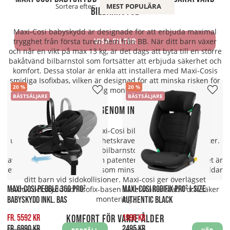
Sortera efter:
MEST POPULÄRA
bilbarnstol
Maxi-Cosi babyskydd är designade för att erbjuda maximal
VISA FILTER
trygghet från första turen hem från BB. När ditt barn växer
och når en vikt på max 13 kg, är det dags att byta till en större
bakåtvänd bilbarnstol som fortsätter att erbjuda säkerhet och
komfort. Dessa stolar är enkla att installera med Maxi-Cosis
smidiga Isofixbas, vilken är designad för att minska risken för
20
20
felaktig montering.
BÄSTSÄLJARE
BÄSTSÄLJARE
Säkerhet genom innovation
Känn dig trygg med Maxi-Cosi bilbarnstolar, som alltid
uppfyller de senaste säkerhetskraven genom rigorösa tester.
Säkerheten i Maxi-Cosi bilbarnstolar är utrustade med
avancerade teknologier som patenterad G-CELL teknik vilket är
ett inbyggt sidokrockskydd som minskar krafterna och skyddar
ditt barn vid sidokollisioner. Maxi-cosi ger överlägset
MAXI-COSI PEBBLE 360 PRO²
MAXI-COSI RODIFIX PRO² I-SIZE
sidokrockskydd och Isofix-basen säkerställer stabil och säker
montering.
BABYSKYDD INKL. BAS
AUTHENTIC BLACK
fr. 5592 kr
1996 kr
Komfort för varje ålder
fr. 6990 kr
2495 kr