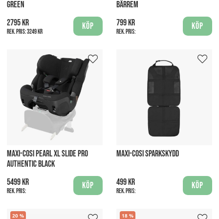
GREEN
BÄRREM
2795 kr
799 kr
Köp
Köp
Rek. pris:
3249 kr
Rek. pris:
MAXI-COSI PEARL XL SLIDE PRO
MAXI-COSI SPARKSKYDD
AUTHENTIC BLACK
5499 kr
499 kr
Köp
Köp
Rek. pris:
Rek. pris:
20
18