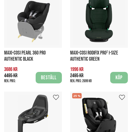
MAXI-COSI PEARL 360 PRO
MAXI-COSI RODIFIX PRO² I-SIZE
AUTHENTIC BLACK
AUTHENTIC GREEN
3686 kr
1996 kr
4495 kr
2495 kr
Beställ
Köp
Rek. pris:
Rek. pris:
2699 kr
25