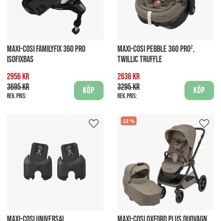
MAXI-COSI FAMILYFIX 360 PRO
MAXI-COSI PEBBLE 360 PRO²,
ISOFIXBAS
TWILLIC TRUFFLE
2956 kr
2636 kr
3695 kr
3295 kr
Köp
Köp
Rek. pris:
Rek. pris:
22
MAXI-COSI UNIVERSAL
MAXI-COSI OXFORD PLUS DUOVAGN