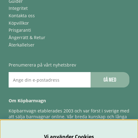
Guider
Integritet
Kontakta oss
Köpvillkor
Prisgaranti
Ångerrätt & Retur
Återkallelser
Prenumerera på vårt nyhetsbrev
Gå med
Om Köpbarnvagn
Köpbarnvagn etablerades 2003 och var först i sverige med
att sälja barnvagnar online. Vår breda kunskap och långa
erfarenhet gör att vi kan ge den bästa servicen till våra
kunder, både innan och efter köp. Snabb leverans,
förlossningsgaranti & förlängd ångerrätt.
Vi använder Cookies