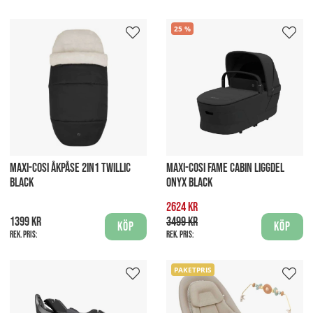
25
MAXI-COSI ÅKPÅSE 2IN1 TWILLIC
MAXI-COSI FAME CABIN LIGGDEL
BLACK
ONYX BLACK
2624 kr
1399 kr
3499 kr
Köp
Köp
Rek. pris:
Rek. pris:
PAKETPRIS