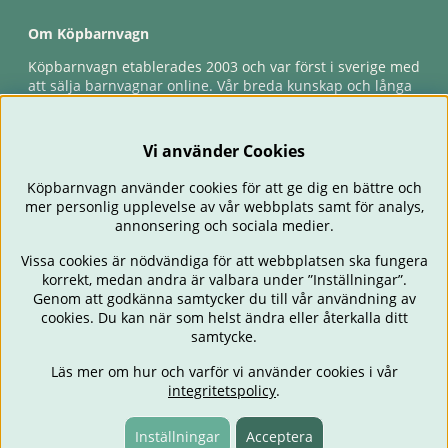
Om Köpbarnvagn
Köpbarnvagn etablerades 2003 och var först i sverige med
att sälja barnvagnar online. Vår breda kunskap och långa
erfarenhet gör att vi kan ge den bästa servicen till våra
kunder, både innan och efter köp. Snabb leverans,
förlossningsgaranti & förlängd ångerrätt.
Vi använder Cookies
Köpbarnvagn använder cookies för att ge dig en bättre och
mer personlig upplevelse av vår webbplats samt för analys,
annonsering och sociala medier.
Vissa cookies är nödvändiga för att webbplatsen ska fungera
korrekt, medan andra är valbara under ”Inställningar”.
Genom att godkänna samtycker du till vår användning av
cookies. Du kan när som helst ändra eller återkalla ditt
BARNVAGNAR
BILSTOLAR
BABY
ÄTA & MATA
RESA
samtycke.
FÖRÄLDER
BARNRUM
LEKSAKER
ERBJUDANDEN
Läs mer om hur och varför vi använder cookies i vår
OUTLET
PRESENTTIPS
integritetspolicy
.
Inställningar
Acceptera