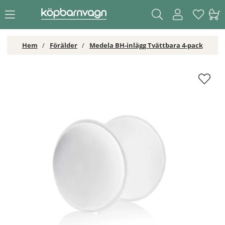
Hem
Förälder
Medela BH-inlägg Tvättbara 4-pack
Medela BH-inlägg Tvättbara 4-pack