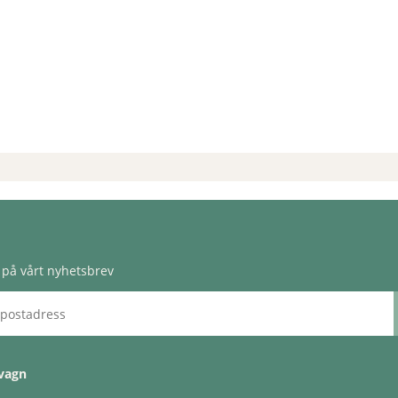
på vårt nyhetsbrev
vagn