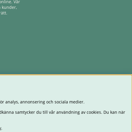
nline. Vår
a kunder,
ätt.
ör analys, annonsering och sociala medier.
dkänna samtycker du till vår användning av cookies. Du kan när
y
.
EKSAKER