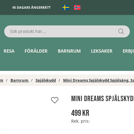
45 DAGARS ÅNGERRÄTT
RESA
FÖRÄLDER
BARNRUM
LEKSAKER
ERB
em
Barnrum
Spjälskydd
Mini Dreams Spjälskydd Spjälsäng, S
Mini Dreams Spjälskyd
499
kr
Rek. pris: