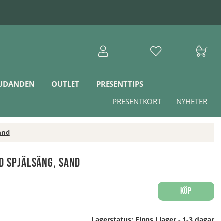
JUDANDEN
OUTLET
PRESENTTIPS
PRESENTKORT
NYHETER
and
d Spjälsäng, Sand
Köp
Lagerstatus:
Finns i lager - 1-3 dagar