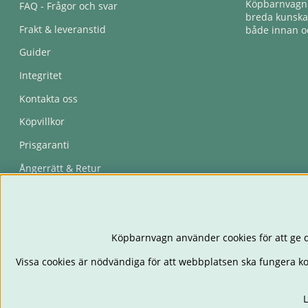
Köpbarnvagn e
FAQ - Frågor och svar
breda kunskap
Frakt & leveranstid
både innan oc
Guider
Integritet
Kontakta oss
Köpvillkor
Prisgaranti
Ångerrätt & Retur
Återkallelser
Köpbarnvagn använder cookies för att ge d
Vissa cookies är nödvändiga för att webbplatsen ska fungera k
L
BARNVAGNAR
BIL