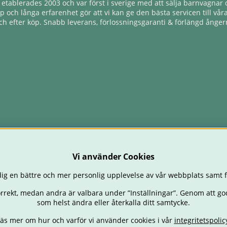
tablerades 2003 och var först i sverige med att sälja barnvagnar o
 och långa erfarenhet gör att vi kan ge den bästa servicen till vår
h efter köp. Snabb leverans, förlossningsgaranti & förlängd ångerr
Vi använder Cookies
ig en bättre och mer personlig upplevelse av vår webbplats samt f
orrekt, medan andra är valbara under ”Inställningar”. Genom att go
som helst ändra eller återkalla ditt samtycke.
äs mer om hur och varför vi använder cookies i vår
integritetspolic
STOLAR
BABY
ÄTA & MATA
RESA
FÖRÄLDER
BARNRUM
L