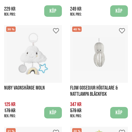
229 kr
249 kr
Köp
Köp
Rek. pris:
Rek. pris:
30
40
NUBY VAGNSHÄNGE MOLN
FLOW GOSEDJUR HÖGTALARE &
NATTLAMPA BLÄCKFISK
125 kr
347 kr
179 kr
579 kr
Köp
Köp
Rek. pris:
Rek. pris:
31
30