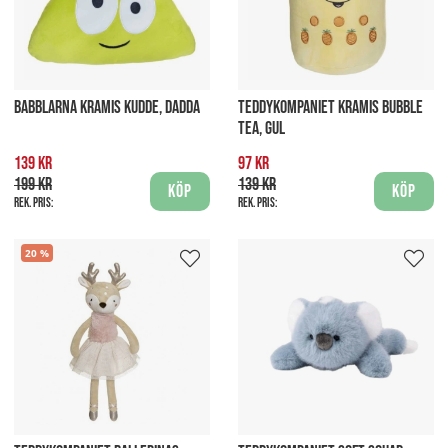
BABBLARNA KRAMIS KUDDE, DADDA
TEDDYKOMPANIET KRAMIS BUBBLE
TEA, GUL
139 kr
97 kr
199 kr
139 kr
Köp
Köp
Rek. pris:
Rek. pris:
20