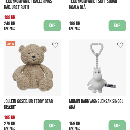
TEDDYKOMPANIET BALLERINAS
TEDDYKOMPANIET SOFT SQUAD
RÅDJURET RUTH
KOALA BLÅ
199 kr
249 kr
199 kr
Köp
Köp
Rek. pris:
Rek. pris:
30
JOLLEIN GOSEDJUR TEDDY BEAR
MUMIN BARNVAGNSLEKSAK SINGEL
BISCUIT
GRÅ
195 kr
279 kr
159 kr
Köp
Köp
Rek. pris:
Rek. pris: