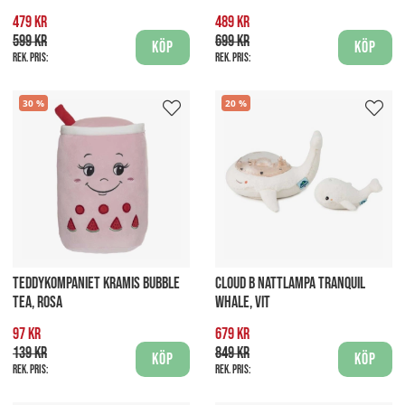
479 kr
489 kr
599 kr
699 kr
Köp
Köp
Rek. pris:
Rek. pris:
30
20
TEDDYKOMPANIET KRAMIS BUBBLE
CLOUD B NATTLAMPA TRANQUIL
TEA, ROSA
WHALE, VIT
97 kr
679 kr
139 kr
849 kr
Köp
Köp
Rek. pris:
Rek. pris: