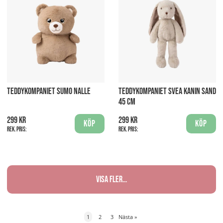
TEDDYKOMPANIET SUMO NALLE
TEDDYKOMPANIET SVEA KANIN SAND
45 CM
299 kr
299 kr
Köp
Köp
Rek. pris:
Rek. pris:
Visa fler...
1
2
3
Nästa
»