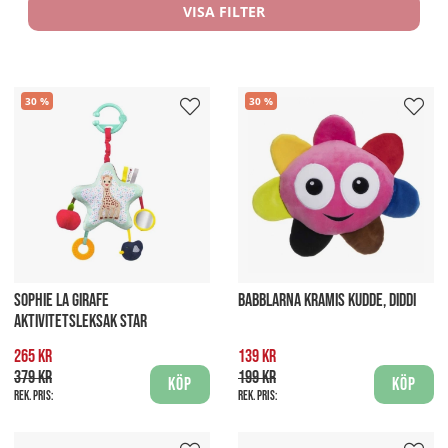
VISA FILTER
30
30
SOPHIE LA GIRAFE
BABBLARNA KRAMIS KUDDE, DIDDI
AKTIVITETSLEKSAK STAR
265 kr
139 kr
379 kr
199 kr
Köp
Köp
Rek. pris:
Rek. pris: