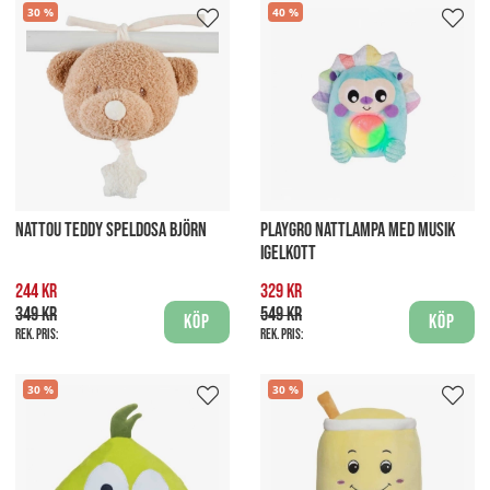
30
40
NATTOU TEDDY SPELDOSA BJÖRN
PLAYGRO NATTLAMPA MED MUSIK
IGELKOTT
244 kr
329 kr
349 kr
549 kr
Köp
Köp
Rek. pris:
Rek. pris:
30
30