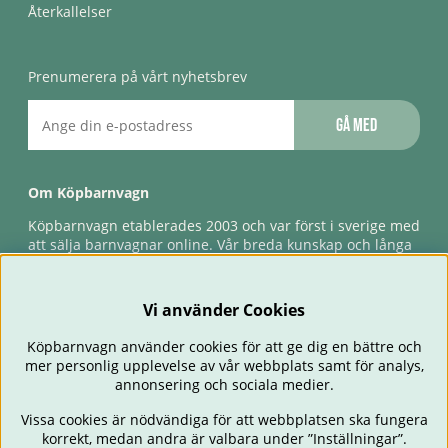
Återkallelser
Prenumerera på vårt nyhetsbrev
Gå med
Om Köpbarnvagn
Köpbarnvagn etablerades 2003 och var först i sverige med
att sälja barnvagnar online. Vår breda kunskap och långa
erfarenhet gör att vi kan ge den bästa servicen till våra
kunder, både innan och efter köp. Snabb leverans,
förlossningsgaranti & förlängd ångerrätt.
Vi använder Cookies
Köpbarnvagn använder cookies för att ge dig en bättre och
mer personlig upplevelse av vår webbplats samt för analys,
annonsering och sociala medier.
Vissa cookies är nödvändiga för att webbplatsen ska fungera
korrekt, medan andra är valbara under ”Inställningar”.