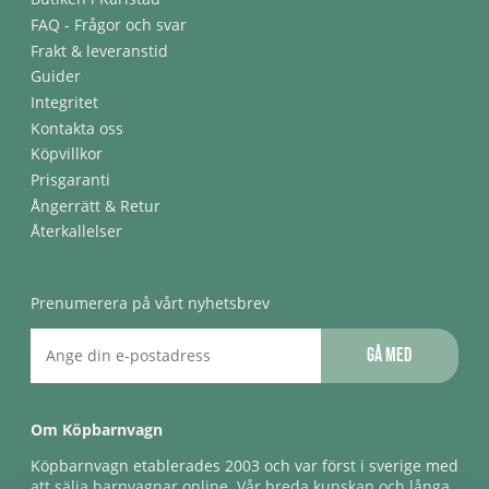
FAQ - Frågor och svar
Frakt & leveranstid
Guider
Integritet
Kontakta oss
Köpvillkor
Prisgaranti
Ångerrätt & Retur
Återkallelser
Prenumerera på vårt nyhetsbrev
Gå med
Om Köpbarnvagn
Köpbarnvagn etablerades 2003 och var först i sverige med
att sälja barnvagnar online. Vår breda kunskap och långa