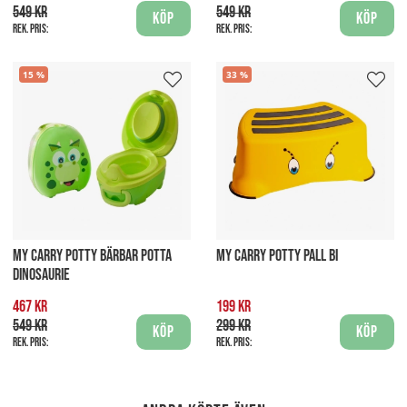
549 kr
549 kr
Köp
Köp
Rek. pris:
Rek. pris:
15
33
MY CARRY POTTY BÄRBAR POTTA
MY CARRY POTTY PALL BI
DINOSAURIE
467 kr
199 kr
549 kr
299 kr
Köp
Köp
Rek. pris:
Rek. pris: