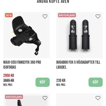
Andra köpte även
20
BÄSTSÄLJARE
MAXI-COSI FAMILYFIX 360 PRO
BUGABOO FOX 5 HÖJDADAPTER TILL
ISOFIXBAS
LIGGDEL
2956 kr
3695 kr
239 kr
Köp
Köp
Rek. pris:
Rek. pris:
BÄSTSÄLJARE