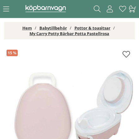
Hem
Babytillbehör
Pottor & toasitsar
My Carry Potty Bärbar Potta Pastellrosa
My Carry Potty Bärbar Potta Pastellrosa
15