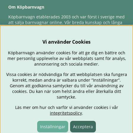
Om Köpbarnvagn
Köpbarnvagn etablerades 2003 och var först i sverige med
att sälja barnvagnar online. Vår breda kunskap och långa
erfarenhet gör att vi kan ge den bästa servicen till våra
kunder, både innan och efter köp. Snabb leverans,
förlossningsgaranti & förlängd ångerrätt.
Vi använder Cookies
Köpbarnvagn använder cookies för att ge dig en bättre och
mer personlig upplevelse av vår webbplats samt för analys,
annonsering och sociala medier.
Vissa cookies är nödvändiga för att webbplatsen ska fungera
korrekt, medan andra är valbara under ”Inställningar”.
Genom att godkänna samtycker du till vår användning av
cookies. Du kan när som helst ändra eller återkalla ditt
BARNVAGNAR
BILSTOLAR
BABY
ÄTA & MATA
RESA
samtycke.
FÖRÄLDER
BARNRUM
LEKSAKER
ERBJUDANDEN
Läs mer om hur och varför vi använder cookies i vår
OUTLET
PRESENTTIPS
integritetspolicy
.
Inställningar
Acceptera