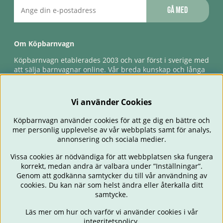
Gå med
Om Köpbarnvagn
Köpbarnvagn etablerades 2003 och var först i sverige med
att sälja barnvagnar online. Vår breda kunskap och långa
erfarenhet gör att vi kan ge den bästa servicen till våra
kunder, både innan och efter köp. Snabb leverans,
förlossningsgaranti & förlängd ångerrätt.
Vi använder Cookies
Köpbarnvagn använder cookies för att ge dig en bättre och
mer personlig upplevelse av vår webbplats samt för analys,
annonsering och sociala medier.
Vissa cookies är nödvändiga för att webbplatsen ska fungera
korrekt, medan andra är valbara under ”Inställningar”.
Genom att godkänna samtycker du till vår användning av
cookies. Du kan när som helst ändra eller återkalla ditt
BARNVAGNAR
BILSTOLAR
BABY
ÄTA & MATA
RESA
samtycke.
FÖRÄLDER
BARNRUM
LEKSAKER
ERBJUDANDEN
Läs mer om hur och varför vi använder cookies i vår
OUTLET
PRESENTTIPS
integritetspolicy
.