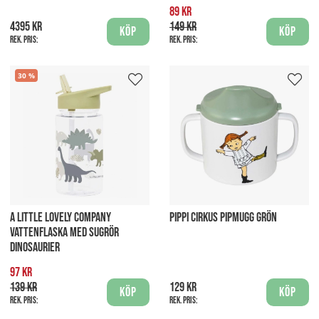
89 kr
4395 kr
149 kr
Köp
Köp
Rek. pris:
Rek. pris:
30
A LITTLE LOVELY COMPANY
PIPPI CIRKUS PIPMUGG GRÖN
VATTENFLASKA MED SUGRÖR
DINOSAURIER
97 kr
139 kr
129 kr
Köp
Köp
Rek. pris:
Rek. pris: