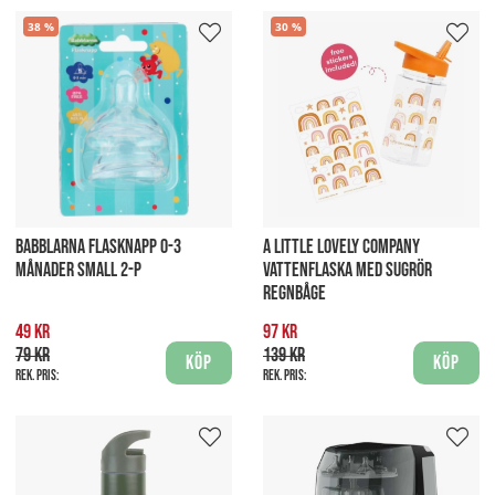
38
30
BABBLARNA FLASKNAPP 0-3
A LITTLE LOVELY COMPANY
MÅNADER SMALL 2-P
VATTENFLASKA MED SUGRÖR
REGNBÅGE
49 kr
97 kr
79 kr
139 kr
Köp
Köp
Rek. pris:
Rek. pris: