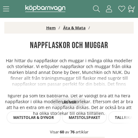
Hem
Äta & Mata
Nappflaskor och Muggar
Här hittar du nappflaskor och muggar i många olika modeller
och storlekar. Vi erbjuder nappflaskor och muggar från olika
märken bland annat Done by Deer, Munchkin och NUK. Du
finner allt från träningsmuggar till flaskor med sugrör till
nappflaskor som passar perfekt för din bebis. Det finns
nappflaskor och muggar i många olika färger och med roliga
figurer på som tex babblarna. Det är väldigt bra att ha flera
nappflaskor i olika modeller och storlekar. Eftersom det är bra
att ha en extra om en nappflaska diskas. Det är också bra att
ha olika storlekar till olika tillfällen.
MATSTOLAR & DYNOR
MATSTOLSPAKET
TALLRIKAR &
Visar
60
av
76
artiklar