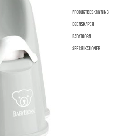
PRODUKTBESKRIVNING
EGENSKAPER
BABYBJÖRN
SPECIFIKATIONER