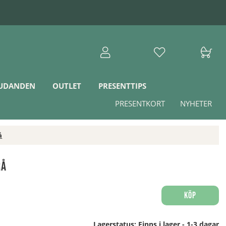
JUDANDEN
OUTLET
PRESENTTIPS
PRESENTKORT
NYHETER
å
rå
Köp
Lagerstatus:
Finns i lager - 1-3 dagar