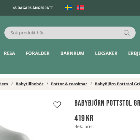
45 DAGARS ÅNGERRÄTT
RESA
FÖRÄLDER
BARNRUM
LEKSAKER
ERB
Hem
Babytillbehör
Pottor & toasitsar
BabyBjörn Pottstol Gr
BabyBjörn Pottstol G
419
kr
Rek. pris: