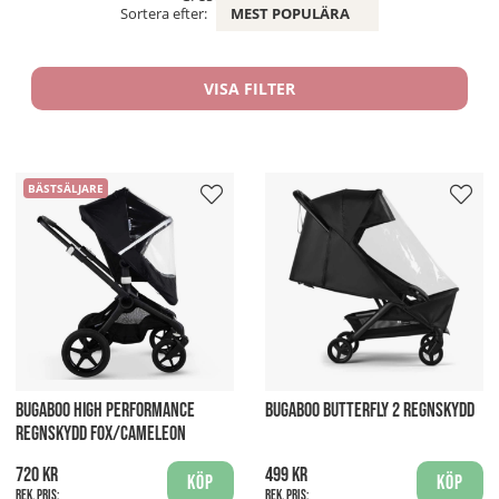
Sortera efter:
MEST POPULÄRA
VISA FILTER
BÄSTSÄLJARE
BUGABOO HIGH PERFORMANCE
BUGABOO BUTTERFLY 2 REGNSKYDD
REGNSKYDD FOX/CAMELEON
720 kr
499 kr
Köp
Köp
Rek. pris:
Rek. pris: