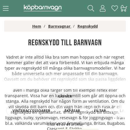
Hem
Barnvagnar
Regnskydd
Regnskydd till barnvagn
Vädret är inte alltid lika bra som man hoppas och när regnet
kommer gäller det att vara förberedd. Vi kan erbjuda många
typer av regnskydd till många olika barnvagnsmodeller. Vi har
både universella och mer anpassade till din barnvagn.
Oavsett om du behöver ett regnskydd som ska passa liggdelen
eller sittdelen på din barnvagn så finner du det här. De finns
även i många olika färger som till exempel reflex eller
transparent. Vissa har en lucka framtill som går att öppna och
stänga. Alla regnskydd har någon form av ventilation. Om du
vill skydda ditt barn och din vagn från regn och rusk är ett
VINTERACCESSOARER
ÅKPÅSAR
FILTAR
LAMM
regnskydd en självklarhet. Vi har regnskydd till sittvagn,
liggvagn, sulky, syskonvagn, resevagn & för joggingvagn - från
bl.a. välkända varumärken som Emmaljunga, Britax, Bugaboo,
Visar
41
av
41
artiklar
Crescent & Stokke.