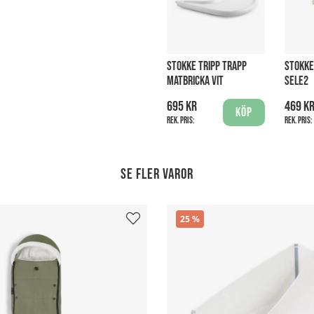
STOKKE TRIPP TRAPP
STOKKE
MATBRICKA VIT
SELE2
695 kr
469 k
Köp
Rek. pris:
Rek. pris:
Se fler varor
25