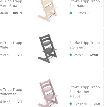
ke Tripp Trapp
Stokke Tripp Trapp
 Warm Brown
Stol Natural
549 KR
BRUN
2549 KR
ke Tripp Trapp
Stokke Tripp Trapp
White
Stol Svart
2549 KR
VIT
2549 KR
SVART
Stokke Tripp Trapp
ke Tripp Trapp
Stol Heather
 Whitewash
Mauve
2549 KR
VIT
2549 KR
LILA