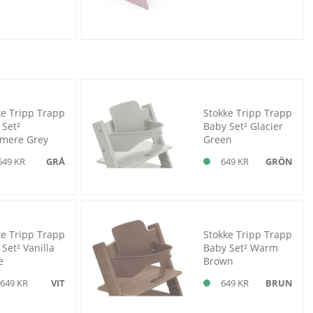
ke Tripp Trapp
Stokke Tripp Trapp
 Set²
Baby Set² Glacier
mere Grey
Green
649 KR
GRÅ
649 KR
GRÖN
ke Tripp Trapp
Stokke Tripp Trapp
Set² Vanilla
Baby Set² Warm
e
Brown
649 KR
VIT
649 KR
BRUN