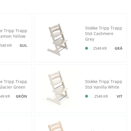
Stokke Tripp Trapp
ke Tripp Trapp
Stol Cashmere
 Lemon Yellow
Grey
549 KR
GUL
2549 KR
GRÅ
ke Tripp Trapp
Stokke Tripp Trapp
Glacier Green
Stol Vanilla White
549 KR
GRÖN
2549 KR
VIT