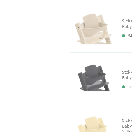
Stok
Baby
64
Stok
Baby 
6
Stok
Baby
Yell