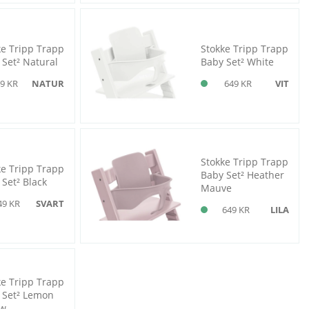
ke Tripp Trapp
Stokke Tripp Trapp
 Set² Natural
Baby Set² White
9 KR
NATUR
649 KR
VIT
Stokke Tripp Trapp
ke Tripp Trapp
Baby Set² Heather
Set² Black
Mauve
49 KR
SVART
649 KR
LILA
ke Tripp Trapp
 Set² Lemon
ow