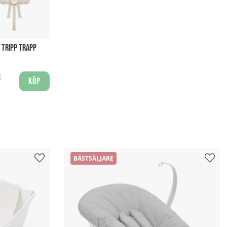
 TRIPP TRAPP
r
Köp
BÄSTSÄLJARE