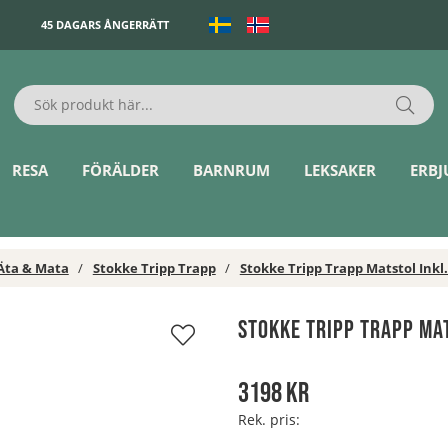
45 DAGARS ÅNGERRÄTT
RESA
FÖRÄLDER
BARNRUM
LEKSAKER
ERB
Äta & Mata
Stokke Tripp Trapp
Stokke Tripp Trapp Matstol Inkl
Stokke Tripp Trapp Mat
3198
kr
Rek. pris: