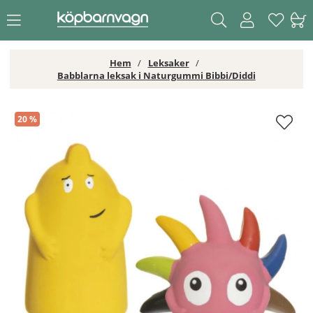
Hem
Leksaker
Babblarna leksak i Naturgummi Bibbi/Diddi
Babblarna leksak i Naturgummi Bibbi/Diddi
20