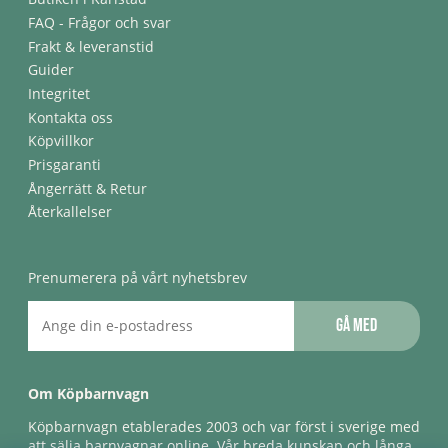
FAQ - Frågor och svar
Frakt & leveranstid
Guider
Integritet
Kontakta oss
Köpvillkor
Prisgaranti
Ångerrätt & Retur
Återkallelser
Prenumerera på vårt nyhetsbrev
Gå med
Om Köpbarnvagn
Köpbarnvagn etablerades 2003 och var först i sverige med
att sälja barnvagnar online. Vår breda kunskap och långa