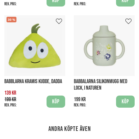
Köp
Köp
Rek. pris:
Rek. pris:
30
BABBLARNA KRAMIS KUDDE, DADDA
BABBALARNA SILIKONMUGG MED
LOCK, I NATUREN
139 kr
199 kr
199 kr
Köp
Köp
Rek. pris:
Rek. pris:
Andra köpte även