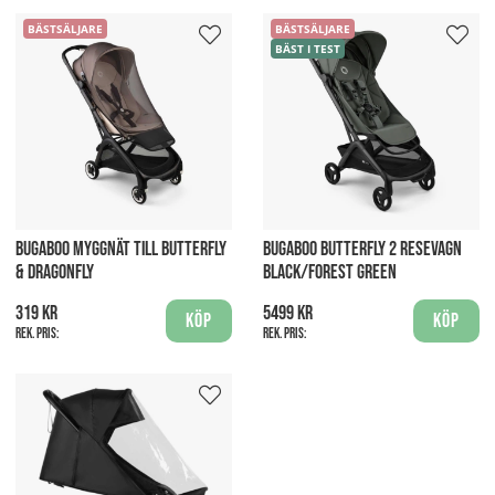
BÄSTSÄLJARE
BÄSTSÄLJARE
BÄST I TEST
BUGABOO MYGGNÄT TILL BUTTERFLY
BUGABOO BUTTERFLY 2 RESEVAGN
& DRAGONFLY
BLACK/FOREST GREEN
319 kr
5499 kr
Köp
Köp
Rek. pris:
Rek. pris: