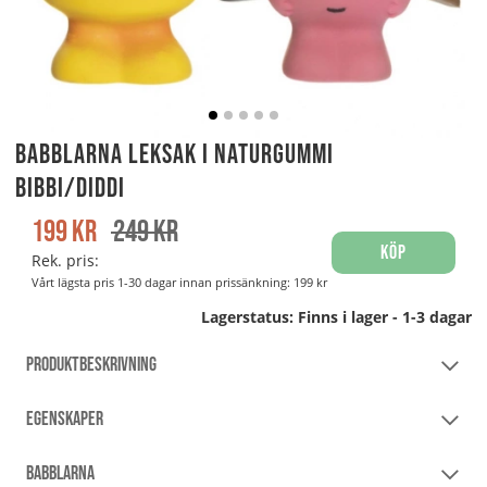
Babblarna leksak i Naturgummi
Bibbi/Diddi
199
kr
249
kr
Köp
Rek. pris:
Vårt lägsta pris 1-30 dagar innan prissänkning:
199 kr
Lagerstatus:
Finns i lager - 1-3 dagar
PRODUKTBESKRIVNING
EGENSKAPER
BABBLARNA