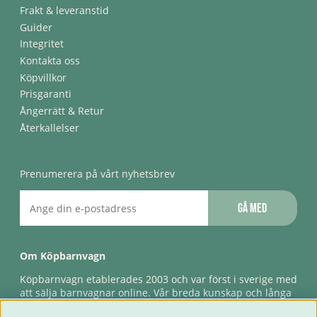
Frakt & leveranstid
Guider
Integritet
Kontakta oss
Köpvillkor
Prisgaranti
Ångerrätt & Retur
Återkallelser
Prenumerera på vårt nyhetsbrev
Gå med
Om Köpbarnvagn
Köpbarnvagn etablerades 2003 och var först i sverige med
att sälja barnvagnar online. Vår breda kunskap och långa
erfarenhet gör att vi kan ge den bästa servicen till våra