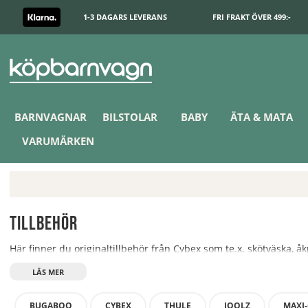
1-3 DAGARS LEVERANS
FRI FRAKT ÖVER 499:-
BARNVAGNAR
BILSTOLAR
BABY
ÄTA & MATA
VARUMÄRKEN
Tillbehör
Här finner du originaltillbehör från Cybex som te.x. skötväska, å
BUGABOO
CYBEX
THULE
JOOLZ
MAXI-