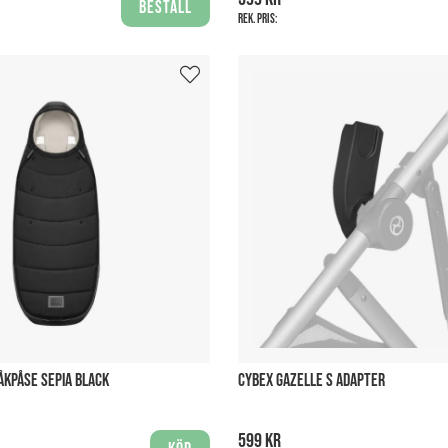
Beställ
Rek. pris:
ÅKPÅSE SEPIA BLACK
CYBEX GAZELLE S ADAPTER
599 kr