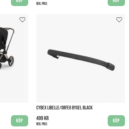
Köp
Köp
Rek. pris:
CYBEX LIBELLE/ORFEO BYGEL BLACK
499 kr
Köp
Köp
Rek. pris: