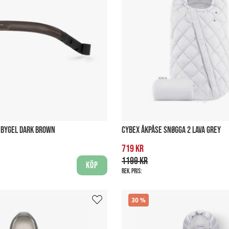
 BYGEL DARK BROWN
CYBEX ÅKPÅSE SNØGGA 2 LAVA GREY
719 kr
1199 kr
Köp
Rek. pris:
30