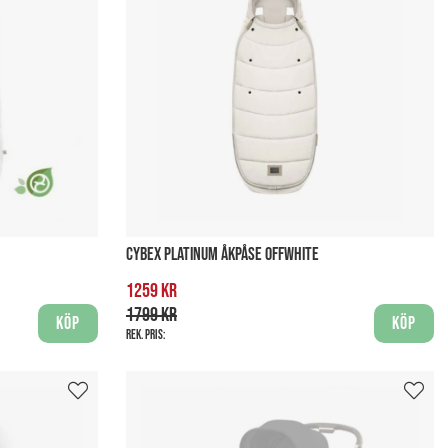
CYBEX PLATINUM ÅKPÅSE OFFWHITE
1259 kr
1799 kr
Köp
Köp
Rek. pris: