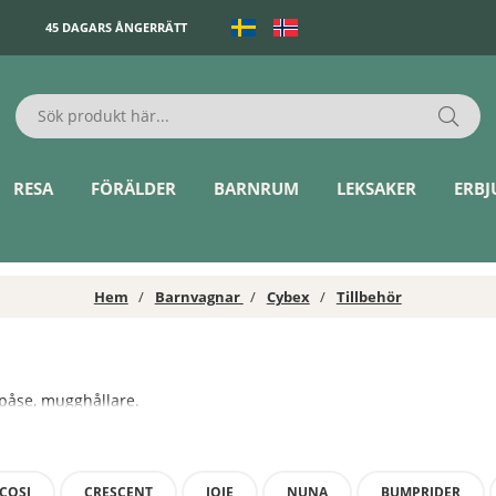
45 DAGARS ÅNGERRÄTT
RESA
FÖRÄLDER
BARNRUM
LEKSAKER
ERB
Hem
Barnvagnar
Cybex
Tillbehör
kpåse, mugghållare.
COSI
CRESCENT
JOIE
NUNA
BUMPRIDER