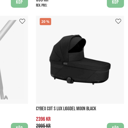
Köp
Köp
Rek. pris:
20
CYBEX COT S LUX LIGGDEL MOON BLACK
2396 kr
2995 kr