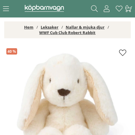
Hem
Leksaker
Nallar & mjuka djur
WWF Cub Club Robert Rabbit
WWF Cub Club Robert Rabbit
40