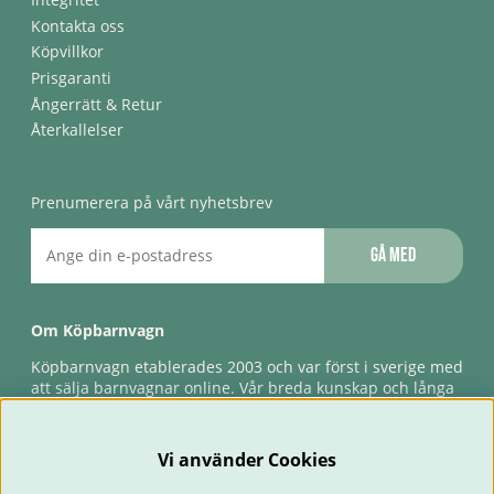
Kontakta oss
Köpvillkor
Prisgaranti
Ångerrätt & Retur
Återkallelser
Prenumerera på vårt nyhetsbrev
Gå med
Om Köpbarnvagn
Köpbarnvagn etablerades 2003 och var först i sverige med
att sälja barnvagnar online. Vår breda kunskap och långa
erfarenhet gör att vi kan ge den bästa servicen till våra
kunder, både innan och efter köp. Snabb leverans,
förlossningsgaranti & förlängd ångerrätt.
Vi använder Cookies