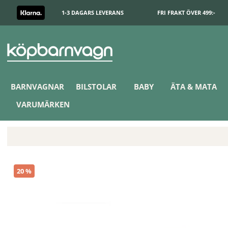
1-3 DAGARS LEVERANS
FRI FRAKT ÖVER 499:-
BARNVAGNAR
BILSTOLAR
BABY
ÄTA & MATA
VARUMÄRKEN
Zazu Sömntränare Brody The Bear Taupe
20