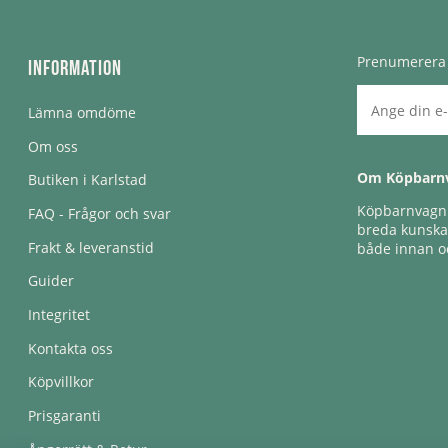
Prenumerera 
Information
Lämna omdöme
Om oss
Om Köpbarn
Butiken i Karlstad
Köpbarnvagn e
FAQ - Frågor och svar
breda kunskap
Frakt & leveranstid
både innan oc
Guider
Integritet
Kontakta oss
Köpvillkor
Prisgaranti