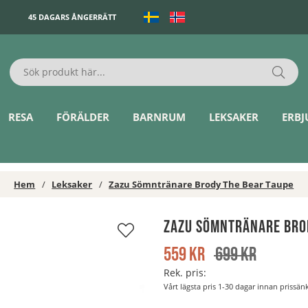
45 DAGARS ÅNGERRÄTT
RESA
FÖRÄLDER
BARNRUM
LEKSAKER
ERB
Hem
Leksaker
Zazu Sömntränare Brody The Bear Taupe
Zazu Sömntränare Bro
559
kr
699
kr
Rek. pris:
Vårt lägsta pris 1-30 dagar innan prissä