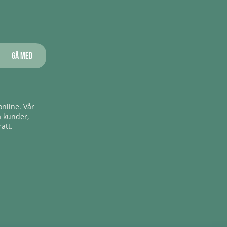
Gå med
nline. Vår
a kunder,
ätt.