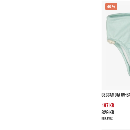
40
GEGGAMOJA UV-B
197 kr
329 kr
Rek. pris: