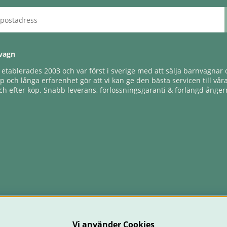
vagn
tablerades 2003 och var först i sverige med att sälja barnvagnar o
 och långa erfarenhet gör att vi kan ge den bästa servicen till vår
h efter köp. Snabb leverans, förlossningsgaranti & förlängd ångerr
Vi använder Cookies