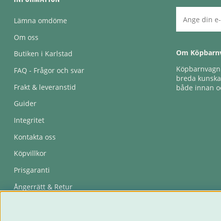
Lämna omdöme
Om oss
Om Köpbarn
Butiken i Karlstad
Köpbarnvagn e
FAQ - Frågor och svar
breda kunskap
Frakt & leveranstid
både innan oc
Guider
Integritet
Kontakta oss
Köpvillkor
Prisgaranti
Ångerrätt & Retur
Återkallelser