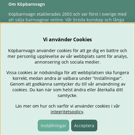
Om Köpbarnvagn
Köpbarnvagn etablerades 2003 och var först i sverige med
att sälja barnvagnar online. Vår breda kunskap och långa
erfarenhet gör att vi kan ge den bästa servicen till våra
kunder, både innan och efter köp. Snabb leverans,
förlossningsgaranti & förlängd ångerrätt.
Vi använder Cookies
Köpbarnvagn använder cookies för att ge dig en bättre och
mer personlig upplevelse av vår webbplats samt för analys,
annonsering och sociala medier.
Vissa cookies är nödvändiga för att webbplatsen ska fungera
korrekt, medan andra är valbara under ”Inställningar”.
Genom att godkänna samtycker du till vår användning av
cookies. Du kan när som helst ändra eller återkalla ditt
BARNVAGNAR
BILSTOLAR
BABY
ÄTA & MATA
RESA
samtycke.
FÖRÄLDER
BARNRUM
LEKSAKER
ERBJUDANDEN
Läs mer om hur och varför vi använder cookies i vår
OUTLET
PRESENTTIPS
integritetspolicy
.
Inställningar
Acceptera
45 dagars ångerrätt