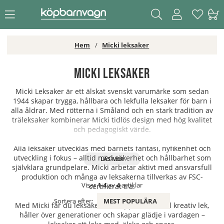
Hem
Micki leksaker
Micki leksaker
Micki Leksaker är ett älskat svenskt varumärke som sedan
1944 skapar trygga, hållbara och lekfulla leksaker för barn i
alla åldrar. Med rötterna i Småland och en stark tradition av
träleksaker kombinerar Micki tidlös design med hög kvalitet
och pedagogiskt värde.
Alla leksaker utvecklas med barnets fantasi, nyfikenhet och
utveckling i fokus – alltid med säkerhet och hållbarhet som
självklara grundpelare. Micki arbetar aktivt med ansvarsfull
produktion och många av leksakerna tillverkas av FSC-
Visar
1-4
av
4
artiklar
certifierat trä.
Sortera efter:
MEST POPULÄRA
Med Micki får du leksaker som uppmuntrar till kreativ lek,
håller över generationer och skapar glädje i vardagen –