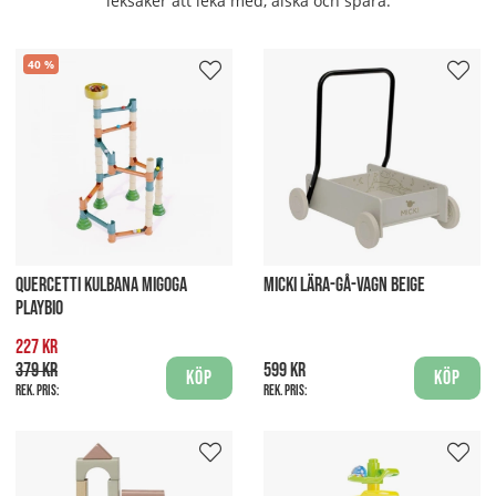
leksaker att leka med, älska och spara.
40
QUERCETTI KULBANA MIGOGA
MICKI LÄRA-GÅ-VAGN BEIGE
PLAYBIO
227 kr
379 kr
599 kr
Köp
Köp
Rek. pris:
Rek. pris: