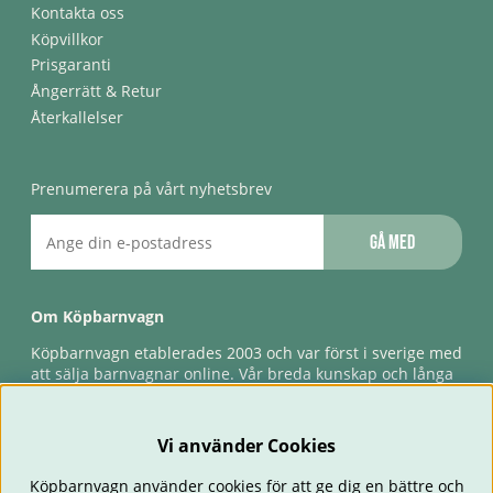
Kontakta oss
Köpvillkor
Prisgaranti
Ångerrätt & Retur
Återkallelser
Prenumerera på vårt nyhetsbrev
Gå med
Om Köpbarnvagn
Köpbarnvagn etablerades 2003 och var först i sverige med
att sälja barnvagnar online. Vår breda kunskap och långa
erfarenhet gör att vi kan ge den bästa servicen till våra
kunder, både innan och efter köp. Snabb leverans,
förlossningsgaranti & förlängd ångerrätt.
Vi använder Cookies
Köpbarnvagn använder cookies för att ge dig en bättre och