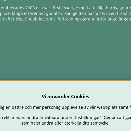
tablerades 2003 och var först i sverige med att sälja barnvagnar o
 och långa erfarenhet gör att vi kan ge den bästa servicen till vår
h efter köp. Snabb leverans, förlossningsgaranti & förlängd ångerr
Vi använder Cookies
ig en bättre och mer personlig upplevelse av vår webbplats samt f
orrekt, medan andra är valbara under ”Inställningar”. Genom att go
som helst ändra eller återkalla ditt samtycke.