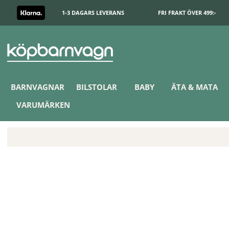
1-3 DAGARS LEVERANS
FRI FRAKT ÖVER 499:-
BARNVAGNAR
BILSTOLAR
BABY
ÄTA & MATA
VARUMÄRKEN
Bugaboo Donkey 5 Duo Syskonsits Extension Set Midnight Black