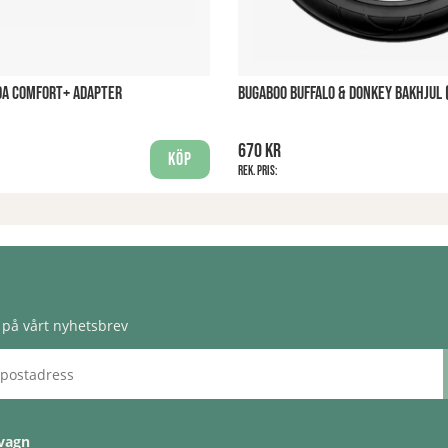
DA COMFORT+ ADAPTER
BUGABOO BUFFALO & DONKEY BAKHJUL 
670 kr
Köp
Rek. pris:
på vårt nyhetsbrev
vagn