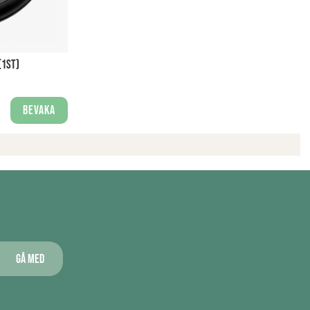
(1ST)
Bevaka
Gå med