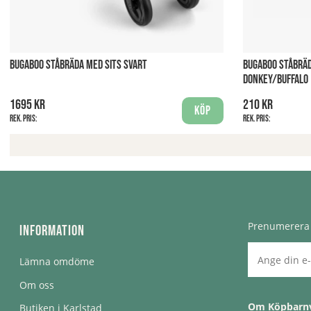
BUGABOO STÅBRÄDA MED SITS SVART
BUGABOO STÅBRÄ
DONKEY/BUFFALO
1695 kr
210 kr
Köp
Rek. pris:
Rek. pris:
Prenumerera 
Information
Lämna omdöme
Om oss
Om Köpbarn
Butiken i Karlstad