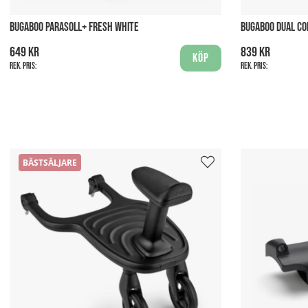
BUGABOO PARASOLL+ FRESH WHITE
BUGABOO DUAL C
649 kr
839 kr
Köp
Rek. pris:
Rek. pris:
BÄSTSÄLJARE