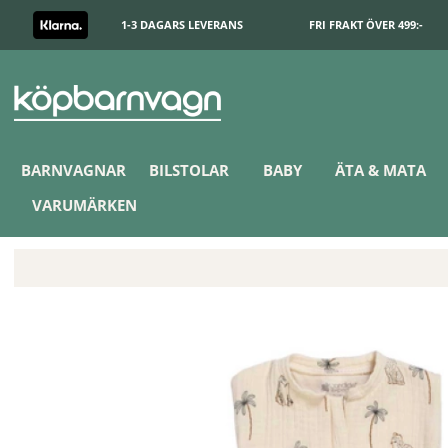
1-3 DAGARS LEVERANS
FRI FRAKT ÖVER 499:-
BARNVAGNAR
BILSTOLAR
BABY
ÄTA & MATA
VARUMÄRKEN
Candide Sovpåse/Swaddler 0-3 mån Savann