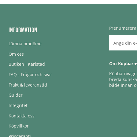
Prenumerera 
Information
Lämna omdöme
Om oss
Om Köpbarn
Butiken i Karlstad
Köpbarnvagn e
FAQ - Frågor och svar
breda kunskap
Frakt & leveranstid
både innan oc
Guider
Integritet
Kontakta oss
Köpvillkor
Prisgaranti