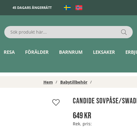
45 DAGARS ÅNGERRÄTT
RESA
FÖRÄLDER
BARNRUM
LEKSAKER
ERB
Hem
Babytillbehör
Candide Sovpåse/Swad
649
kr
Rek. pris: