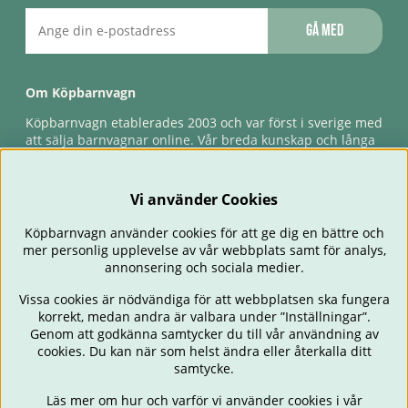
Gå med
Om Köpbarnvagn
Köpbarnvagn etablerades 2003 och var först i sverige med
att sälja barnvagnar online. Vår breda kunskap och långa
erfarenhet gör att vi kan ge den bästa servicen till våra
kunder, både innan och efter köp. Snabb leverans,
förlossningsgaranti & förlängd ångerrätt.
Vi använder Cookies
Köpbarnvagn använder cookies för att ge dig en bättre och
mer personlig upplevelse av vår webbplats samt för analys,
annonsering och sociala medier.
Vissa cookies är nödvändiga för att webbplatsen ska fungera
korrekt, medan andra är valbara under ”Inställningar”.
Genom att godkänna samtycker du till vår användning av
cookies. Du kan när som helst ändra eller återkalla ditt
BARNVAGNAR
BILSTOLAR
BABY
ÄTA & MATA
RESA
samtycke.
FÖRÄLDER
BARNRUM
LEKSAKER
ERBJUDANDEN
Läs mer om hur och varför vi använder cookies i vår