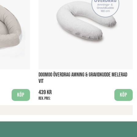
DOOMOO ÖVERDRAG AMNING & GRAVIDKUDDE MELERAD
VIT
439 kr
Köp
Köp
Rek. pris: