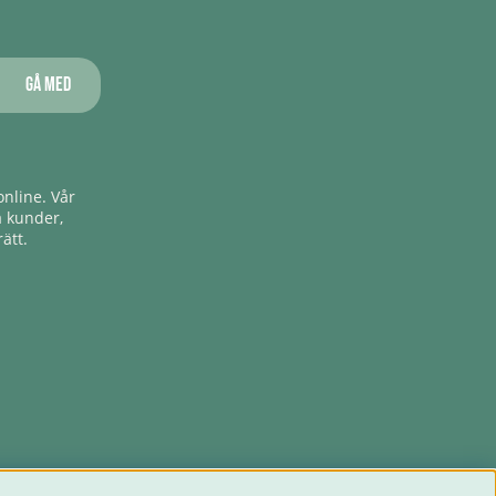
Gå med
nline. Vår
a kunder,
ätt.