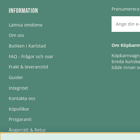
Prenumerera 
Information
Lämna omdöme
Om oss
Om Köpbarn
Butiken i Karlstad
Köpbarnvagn e
FAQ - Frågor och svar
breda kunskap
Frakt & leveranstid
både innan oc
Guider
Integritet
Kontakta oss
Köpvillkor
Prisgaranti
Ångerrätt & Retur