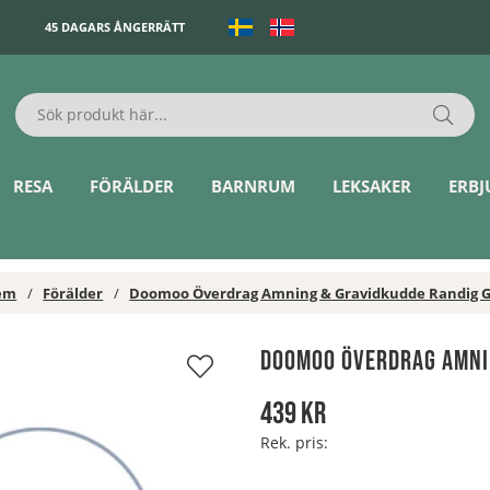
45 DAGARS ÅNGERRÄTT
RESA
FÖRÄLDER
BARNRUM
LEKSAKER
ERB
em
Förälder
Doomoo Överdrag Amning & Gravidkudde Randig 
Doomoo Överdrag Amni
439
kr
Rek. pris: