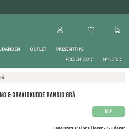
JUDANDEN
OUTLET
PRESENTTIPS
PRESENTKORT
NYHETER
Grå
ng & Gravidkudde Randig Grå
Köp
Lagerstatus:
Finns i lager - 1-3 dagar