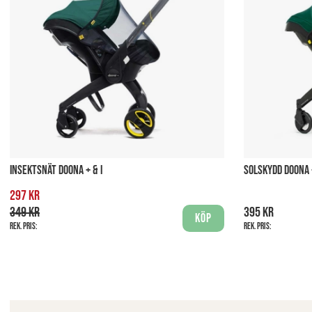
INSEKTSNÄT DOONA + & I
SOLSKYDD DOONA +
297 kr
349 kr
395 kr
Köp
Rek. pris:
Rek. pris: