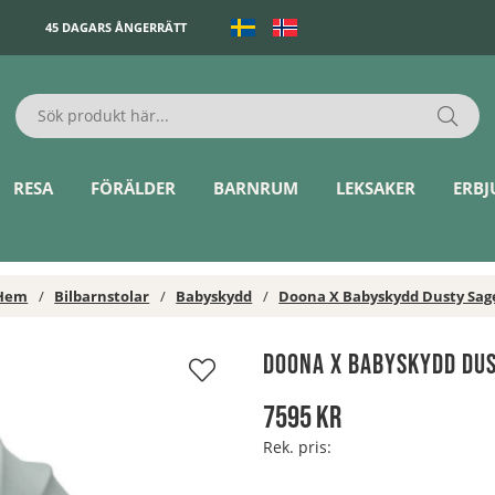
45 DAGARS ÅNGERRÄTT
RESA
FÖRÄLDER
BARNRUM
LEKSAKER
ERB
Hem
Bilbarnstolar
Babyskydd
Doona X Babyskydd Dusty Sag
Doona X Babyskydd Dus
7595
kr
Rek. pris: