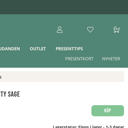
JUDANDEN
OUTLET
PRESENTTIPS
PRESENTKORT
NYHETER
e
ty Sage
Köp
Lagerstatus:
Finns i lager - 1-3 dagar