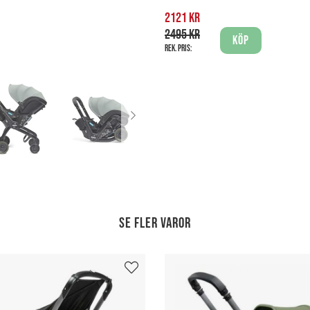
2121 kr
2495 kr
Köp
Rek. pris:
Se fler varor