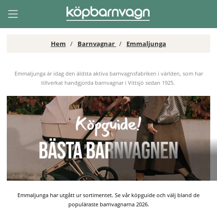
Hem
Barnvagnar
Emmaljunga
Emmaljunga är idag den äldsta aktiva barnvagnsfabriken i världen, som har
tillverkat handgjorda barnvagnar i Vittsjö sedan 1925.
Emmaljunga har utgått ur sortimentet. Se vår köpguide och välj bland de
populäraste barnvagnarna 2026.