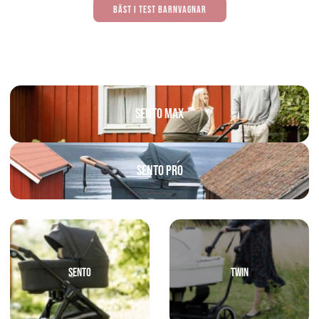
bäst i test barnvagnar
Sento Max
Sento PRO
Sento
TWIN