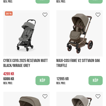
Rek. pris:
Rek. pris:
30
CYBEX COYA 2025 RESEVAGN MATT
MAXI-COSI FAME V2 SITTVAGN OAK
BLACK/MIRAGE GREY
TRUFFLE
4269 kr
6099 kr
12995 kr
Köp
Köp
Rek. pris:
Rek. pris: