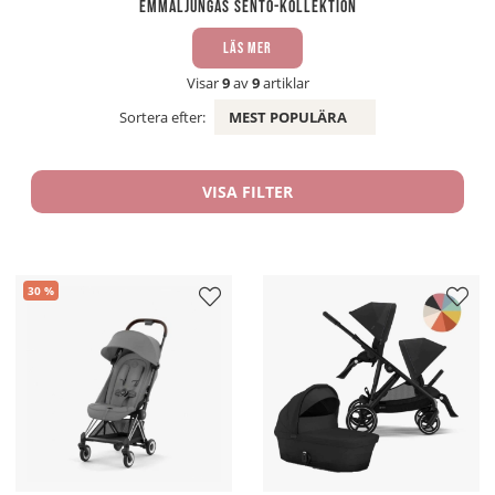
Emmaljungas Sento-kollektion
Läs mer
Visar
9
av
9
artiklar
Sortera efter:
MEST POPULÄRA
VISA FILTER
30