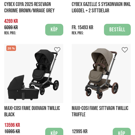
CYBEX COYA 2025 RESEVAGN
CYBEX GAZELLE S SYSKONVAGN INKL
CHROME BROWN/MIRAGE GREY
LIGGDEL + 2 SITTDELAR
4269 kr
6099 kr
fr. 15493 kr
Köp
Beställ
Rek. pris:
Rek. pris:
20
MAXI-COSI FAME DUOVAGN TWILLIC
MAXI-COSI FAME SITTVAGN TWILLIC
BLACK
TRUFFLE
13596 kr
16995 kr
12995 kr
Köp
Köp