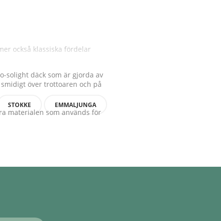
mer också klassiska fördelar
-solight däck som är gjorda av
 smidigt över trottoaren och på
STOKKE
EMMALJUNGA
bara materialen som används för