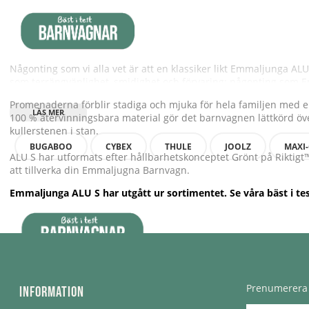
Någonting som vi alla vet är att en klassiker likt Emmaljunga A
som terrängvänlighet, smidighet och förvaring; någonting som Em
Promenaderna förblir stadiga och mjuka för hela familjen med e
100 % återvinningsbara material gör det barnvagnen lättkörd över
kullerstenen i stan.
BUGABOO
CYBEX
THULE
JOOLZ
MAXI-
ALU S har utformats efter hållbarhetskonceptet Grönt på Riktigt
att tillverka din Emmaljugna Barnvagn.
Emmaljunga ALU S har utgått ur sortimentet. Se våra bäst i te
Prenumerera 
Information