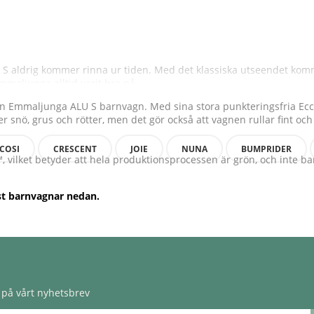
LU S aldrig kommer rinna ur tiden. Med det klassiska utseendet kom
maljunga alltid varit bra på.
n Emmaljunga ALU S barnvagn. Med sina stora punkteringsfria Ecco
 snö, grus och rötter, men det gör också att vagnen rullar fint och
COSI
CRESCENT
JOIE
NUNA
BUMPRIDER
™, vilket betyder att hela produktionsprocessen är grön, och inte 
st barnvagnar nedan.
på vårt nyhetsbrev