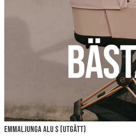
Emmaljunga ALU S (utgått)