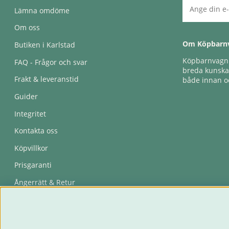
Lämna omdöme
Om oss
Om Köpbarn
Butiken i Karlstad
Köpbarnvagn e
FAQ - Frågor och svar
breda kunskap
Frakt & leveranstid
både innan oc
Guider
Integritet
Kontakta oss
Köpvillkor
Prisgaranti
Ångerrätt & Retur
Återkallelser