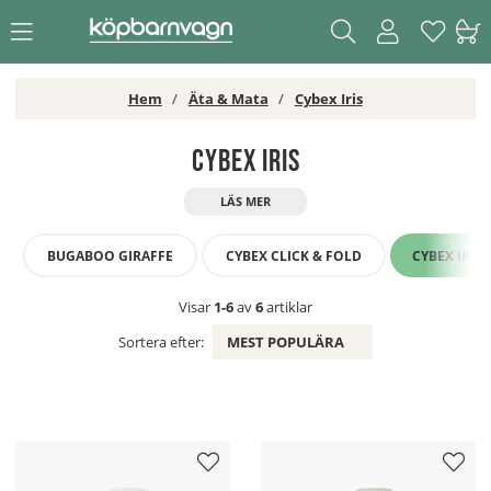
Hem
Äta & Mata
Cybex Iris
Cybex Iris
BUGABOO GIRAFFE
CYBEX CLICK & FOLD
CYBEX IRIS
Visar
1-6
av
6
artiklar
Sortera efter:
MEST POPULÄRA