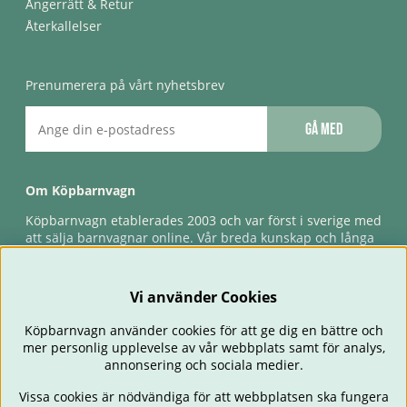
Ångerrätt & Retur
Återkallelser
Prenumerera på vårt nyhetsbrev
Gå med
Om Köpbarnvagn
Köpbarnvagn etablerades 2003 och var först i sverige med
att sälja barnvagnar online. Vår breda kunskap och långa
erfarenhet gör att vi kan ge den bästa servicen till våra
kunder, både innan och efter köp. Snabb leverans,
förlossningsgaranti & förlängd ångerrätt.
Vi använder Cookies
Köpbarnvagn använder cookies för att ge dig en bättre och
mer personlig upplevelse av vår webbplats samt för analys,
annonsering och sociala medier.
Vissa cookies är nödvändiga för att webbplatsen ska fungera