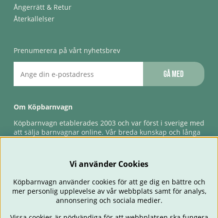
Ångerrätt & Retur
Återkallelser
Prenumerera på vårt nyhetsbrev
Gå med
Om Köpbarnvagn
Köpbarnvagn etablerades 2003 och var först i sverige med
att sälja barnvagnar online. Vår breda kunskap och långa
erfarenhet gör att vi kan ge den bästa servicen till våra
kunder, både innan och efter köp. Snabb leverans,
förlossningsgaranti & förlängd ångerrätt.
Vi använder Cookies
Köpbarnvagn använder cookies för att ge dig en bättre och
mer personlig upplevelse av vår webbplats samt för analys,
annonsering och sociala medier.
Vissa cookies är nödvändiga för att webbplatsen ska fungera