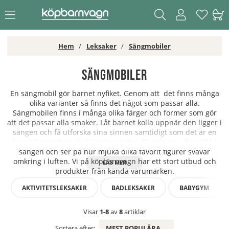
Hem
Leksaker
Sängmobiler
Sängmobiler
En sängmobil gör barnet nyfiket. Genom att det finns många
olika varianter så finns det något som passar alla.
Sängmobilen finns i många olika färger och former som gör
att det passar alla smaker. Låt barnet kolla uppnär den ligger i
sängen och få utforska sina sinnen samtidigt som det är en
lugn plingande melodi i bakgrunden. Skapar en rolig miljö i
sängen och ser på hur mjuka olika favorit figurer svävar
omkring i luften. Vi på köpbarnvagn har ett stort utbud och
produkter från kända varumärken.
AKTIVITETSLEKSAKER
BADLEKSAKER
BABYGYM
Visar
1-8
av
8
artiklar
Sortera efter:
MEST POPULÄRA