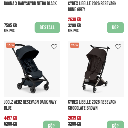
DOONA X BABYSKYDD NITRO BLACK
CYBEX LIBELLE 2026 RESEVAGN
DUNE GREY
2639 kr
7595 kr
3299 kr
Beställ
Köp
Rek. pris:
Rek. pris:
15
20
JOOLZ AER2 RESEVAGN DARK NAVY
CYBEX LIBELLE 2026 RESEVAGN
BLUE
CHOCOLATE BROWN
4497 kr
2639 kr
5299 kr
3299 kr
Köp
Köp