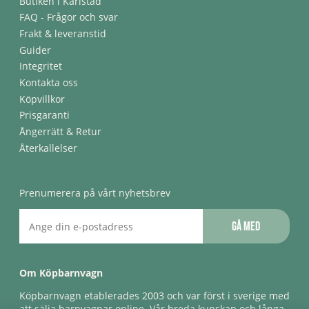
Butiken i Karlstad
FAQ - Frågor och svar
Frakt & leveranstid
Guider
Integritet
Kontakta oss
Köpvillkor
Prisgaranti
Ångerrätt & Retur
Återkallelser
Prenumerera på vårt nyhetsbrev
Gå med
Om Köpbarnvagn
Köpbarnvagn etablerades 2003 och var först i sverige med
att sälja barnvagnar online. Vår breda kunskap och långa