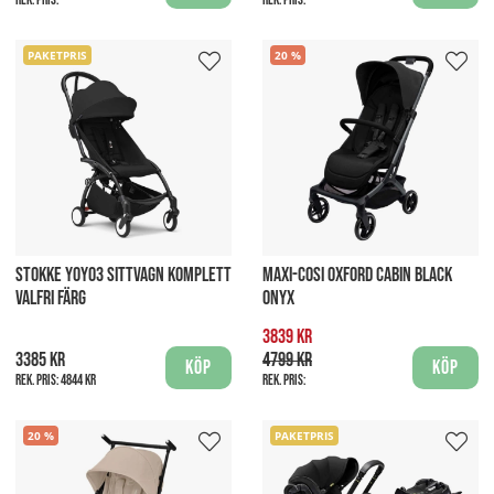
PAKETPRIS
20
STOKKE YOYO3 SITTVAGN KOMPLETT
MAXI-COSI OXFORD CABIN BLACK
VALFRI FÄRG
ONYX
3839 kr
3385 kr
4799 kr
Köp
Köp
Rek. pris:
4844 kr
Rek. pris:
20
PAKETPRIS