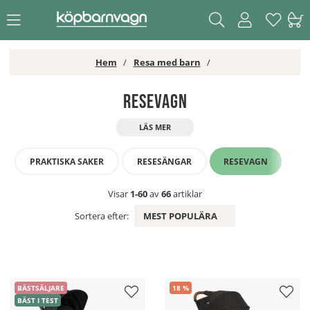
Hem
Resa med barn
Resevagn
PRAKTISKA SAKER
RESESÄNGAR
RESEVAGN
S
Visar
1-60
av
66
artiklar
Sortera efter:
MEST POPULÄRA
BÄSTSÄLJARE
18
BÄST I TEST