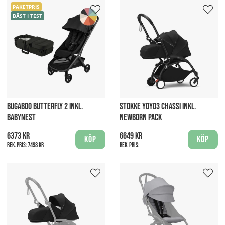
PAKETPRIS
BÄST I TEST
BUGABOO BUTTERFLY 2 INKL.
STOKKE YOYO3 CHASSI INKL.
BABYNEST
NEWBORN PACK
6373 kr
6649 kr
Köp
Köp
Rek. pris:
7498 kr
Rek. pris: