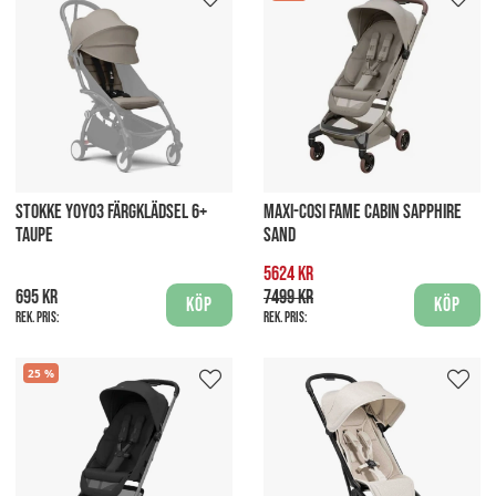
STOKKE YOYO3 FÄRGKLÄDSEL 6+
MAXI-COSI FAME CABIN SAPPHIRE
TAUPE
SAND
5624 kr
695 kr
7499 kr
Köp
Köp
Rek. pris:
Rek. pris:
25