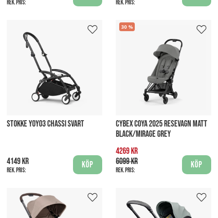
Rek. pris:
Rek. pris:
30
STOKKE YOYO3 CHASSI SVART
CYBEX COYA 2025 RESEVAGN MATT
BLACK/MIRAGE GREY
4269 kr
4149 kr
6099 kr
Köp
Köp
Rek. pris:
Rek. pris: