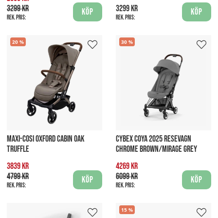
3299 kr
3299 kr
Köp
Köp
Rek. pris:
Rek. pris:
20
30
MAXI-COSI OXFORD CABIN OAK
CYBEX COYA 2025 RESEVAGN
TRUFFLE
CHROME BROWN/MIRAGE GREY
3839 kr
4269 kr
4799 kr
6099 kr
Köp
Köp
Rek. pris:
Rek. pris:
15