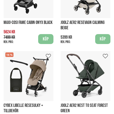
MAXI-COSI FAME CABIN ONYX BLACK
JOOLZ AER2 RESEVAGN CALMING
BEIGE
5624 kr
7499 kr
5399 kr
Köp
Köp
Rek. pris:
Rek. pris:
16
CYBEX LIBELLE RESESULKY +
JOOLZ AER2 NEST TO SEAT FOREST
TILLBEHÖR
GREEN