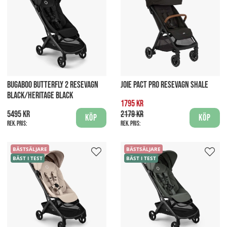
BUGABOO BUTTERFLY 2 RESEVAGN
JOIE PACT PRO RESEVAGN SHALE
BLACK/HERITAGE BLACK
1795 kr
5495 kr
2179 kr
Köp
Köp
Rek. pris:
Rek. pris:
BÄSTSÄLJARE
BÄSTSÄLJARE
BÄST I TEST
BÄST I TEST