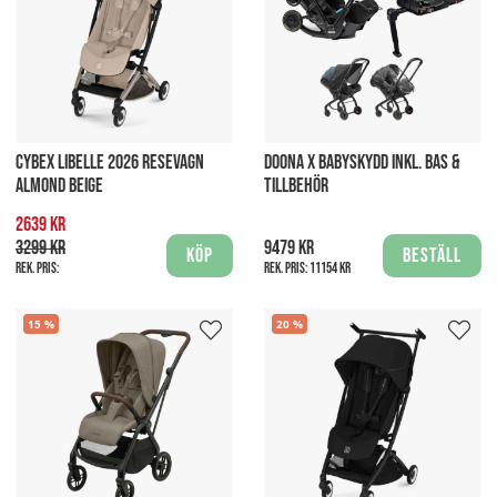
CYBEX LIBELLE 2026 RESEVAGN
DOONA X BABYSKYDD INKL. BAS &
ALMOND BEIGE
TILLBEHÖR
2639 kr
3299 kr
9479 kr
Köp
Beställ
Rek. pris:
Rek. pris:
11154 kr
15
20