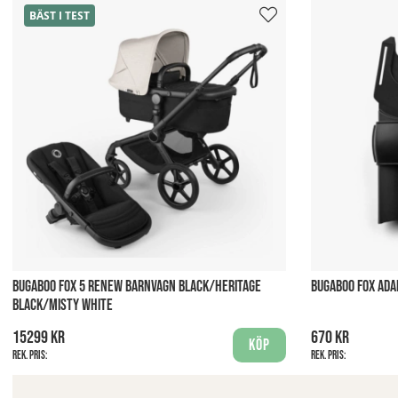
BÄST I TEST
BUGABOO FOX 5 RENEW BARNVAGN BLACK/HERITAGE
BUGABOO FOX ADA
BLACK/MISTY WHITE
15299 kr
670 kr
Köp
Rek. pris:
Rek. pris: