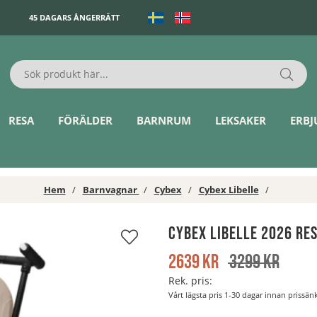
45 DAGARS ÅNGERRÄTT
RESA
FÖRÄLDER
BARNRUM
LEKSAKER
ERB
Hem
Barnvagnar
Cybex
Cybex Libelle
Cybex Libelle 2026 Re
2639
kr
3299
kr
Rek. pris:
Vårt lägsta pris 1-30 dagar innan prissä