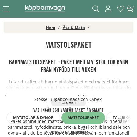
Hem
Äta & Mata
Matstolspaket
Barnmatstolspaket – paket med matstol för barn
från nyfödd till vuxen
Letar du efter ett barnmatstolspaket med matstol för barn
som verkligen växer med barnet? Hos Köpbarnvagn hittar du
paket med barnstol + tillbehör från populära varumärken som
Stokke, Bugaboo, Kaos och Cybex.
Vad ingår och varför paket är smart
MATSTOLAR & DYNOR
MATSTOLSPAKET
TALLRIKAR &
- Paketlösning med matstolspaket som vanligtvis innehåller
barnmatstol, nyföddinsats, bricka, bygel och ibland sele och
Visar
30
av
30
artiklar
dyna – allt du behöver för en säker, bekväm och funktionell