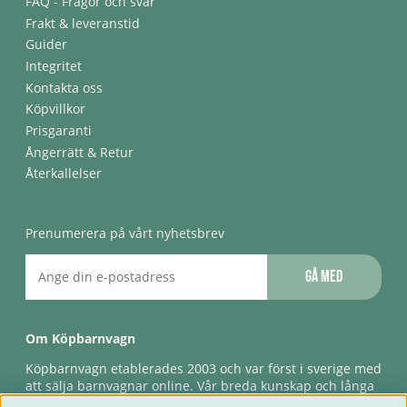
FAQ - Frågor och svar
Frakt & leveranstid
Guider
Integritet
Kontakta oss
Köpvillkor
Prisgaranti
Ångerrätt & Retur
Återkallelser
Prenumerera på vårt nyhetsbrev
Gå med
Om Köpbarnvagn
Köpbarnvagn etablerades 2003 och var först i sverige med
att sälja barnvagnar online. Vår breda kunskap och långa
erfarenhet gör att vi kan ge den bästa servicen till våra