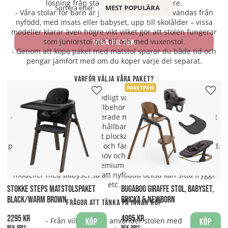
lösning från start tills barnet blir större.
Sortera efter:
MEST POPULÄRA
- Våra stolar för barn är justerbara och kan användas från
nyfödd, med insats eller babyset, upp till skolålder – vissa
modeller klarar även högre vikt vilket gör att stolen fungerar
som juniorstol och till och med vuxenstol.
VISA FILTER
- Genom att köpa paket med matstol sparar du både tid och
pengar jämfört med om du köper varje del separat.
Varför välja våra paket?
PAKETPRIS
- Enkla paket som visar tydligt vad som ingår – du slipper
gissa vilka tillbehör som passar.
- Hög kvalitet från väletablerade märken – trygghet, säkerhet
och hållbarhet.
- Prisvärt jämfört med att plocka ihop varje del separat –
paketrabatt, kampanjpriser och färdig kombination sparar tid.
- Goda val för olika behov och livsstilar: kompakt och
hopfällbar för små kök, premium trästolar som håller länge,
modeller med babyset så att nyfödda också kan sitta tryggt
etc.
STOKKE STEPS MATSTOLSPAKET
BUGABOO GIRAFFE STOL, BABYSET,
BLACK/WARM BROWN
BRICKA & NEWBORN
Frågor att tänka på innan köp
2295 kr
4995 kr
- Från vilken ålder använder stolen med
Köp
Köp