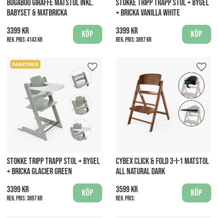
BUGABOO GIRAFFE MATSTOL INKL.
STOKKE TRIPP TRAPP STOL + BYGEL
BABYSET & MATBRICKA
+ BRICKA VANILLA WHITE
3399 kr
3399 kr
Köp
Köp
Rek. pris:
4143 kr
Rek. pris:
3897 kr
PAKETPRIS
STOKKE TRIPP TRAPP STOL + BYGEL
CYBEX CLICK & FOLD 3-I-1 MATSTOL
+ BRICKA GLACIER GREEN
ALL NATURAL DARK
3399 kr
3599 kr
Köp
Köp
Rek. pris:
3897 kr
Rek. pris: