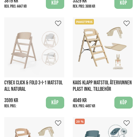
3819 kr
3329 kr
Köp
Köp
Rek. pris:
4447 kr
Rek. pris:
3698 kr
PAKETPRIS
CYBEX CLICK & FOLD 3-I-1 MATSTOL
KAOS KLAPP MATSTOL ÅTERVUNNEN
ALL NATURAL
PLAST INKL. TILLBEHÖR
3599 kr
4049 kr
Köp
Köp
Rek. pris:
Rek. pris:
4497 kr
20