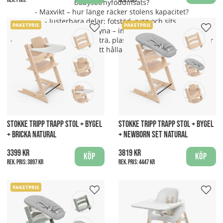
Rek. pris:
Rek. pris:
babyset/nyföddinsats?
- Maxvikt – hur länge räcker stolens kapacitet?
- Justerbara delar: fotstöd, rygg och sits.
PAKETPRIS
PAKETPRIS
- Tillbehör: bricka, sele, dyna – ingår eller måste köpas till.
- Material och rengöring – trä, plast, tygöverdrag – hur lätt är
det att hålla rent?
STOKKE TRIPP TRAPP STOL + BYGEL
STOKKE TRIPP TRAPP STOL + BYGEL
+ BRICKA NATURAL
+ NEWBORN SET NATURAL
3399 kr
3819 kr
Köp
Köp
Rek. pris:
3897 kr
Rek. pris:
4447 kr
PAKETPRIS