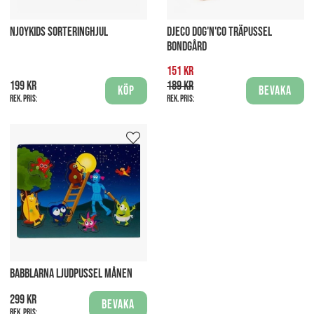
NJOYKIDS SORTERINGHJUL
DJECO DOG'N'CO TRÄPUSSEL
BONDGÅRD
151 kr
199 kr
189 kr
Köp
Bevaka
Rek. pris:
Rek. pris:
BABBLARNA LJUDPUSSEL MÅNEN
299 kr
Bevaka
Rek. pris: