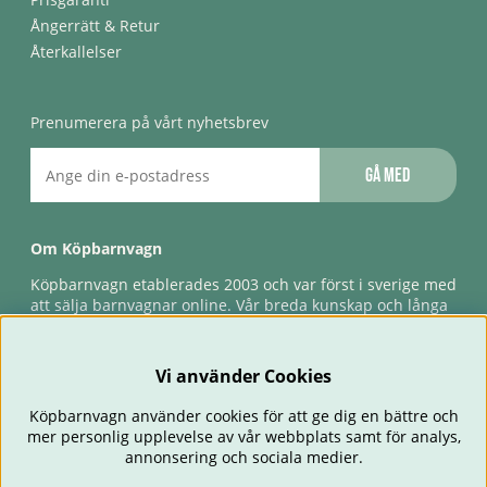
Ångerrätt & Retur
Återkallelser
Prenumerera på vårt nyhetsbrev
Gå med
Om Köpbarnvagn
Köpbarnvagn etablerades 2003 och var först i sverige med
att sälja barnvagnar online. Vår breda kunskap och långa
erfarenhet gör att vi kan ge den bästa servicen till våra
kunder, både innan och efter köp. Snabb leverans,
förlossningsgaranti & förlängd ångerrätt.
Vi använder Cookies
Köpbarnvagn använder cookies för att ge dig en bättre och
mer personlig upplevelse av vår webbplats samt för analys,
annonsering och sociala medier.