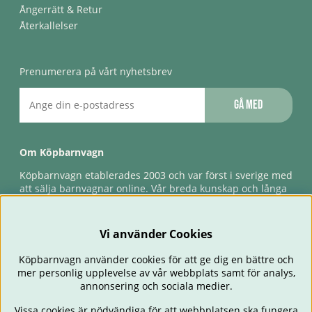
Ångerrätt & Retur
Återkallelser
Prenumerera på vårt nyhetsbrev
Gå med
Om Köpbarnvagn
Köpbarnvagn etablerades 2003 och var först i sverige med
att sälja barnvagnar online. Vår breda kunskap och långa
erfarenhet gör att vi kan ge den bästa servicen till våra
kunder, både innan och efter köp. Snabb leverans,
förlossningsgaranti & förlängd ångerrätt.
Vi använder Cookies
Köpbarnvagn använder cookies för att ge dig en bättre och
mer personlig upplevelse av vår webbplats samt för analys,
annonsering och sociala medier.
Vissa cookies är nödvändiga för att webbplatsen ska fungera