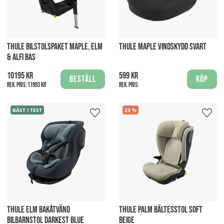
THULE BILSTOLSPAKET MAPLE, ELM
THULE MAPLE VINDSKYDD SVART
& ALFI BAS
10195 kr
599 kr
Beställ
Köp
Rek. pris:
11993 kr
Rek. pris:
BÄST I TEST
23
THULE ELM BAKÅTVÄND
THULE PALM BÄLTESSTOL SOFT
BILBARNSTOL DARKEST BLUE
BEIGE