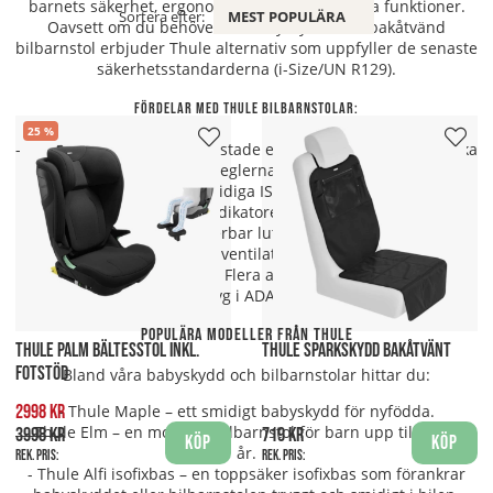
barnets säkerhet, ergonomi och föräldravänliga funktioner.
Sortera efter:
MEST POPULÄRA
Oavsett om du behöver en babyskydd eller bakåtvänd
bilbarnstol erbjuder Thule alternativ som uppfyller de senaste
säkerhetsstandarderna (i-Size/UN R129).
Fördelar med Thule bilbarnstolar:
25
- Maximal säkerhet: Krocktestade enligt de senaste europeiska
reglerna.
- Enkel installation: Smidiga ISOFIX-fästen och tydliga
indikatorer.
- Bekväm för barnet: Justerbar lutning, mjuk vaddering och
god ventilation.
- Prisbelönta modeller: Flera av Thules stolar har fått
toppbetyg i ADAC tester.
Populära modeller från Thule
THULE PALM BÄLTESSTOL INKL.
THULE SPARKSKYDD BAKÅTVÄNT
FOTSTÖD
Bland våra babyskydd och bilbarnstolar hittar du:
- Thule Maple – ett smidigt babyskydd för nyfödda.
2998 kr
- Thule Elm – en modulär bilbarnstol för barn upp till cirka 4
3998 kr
719 kr
Köp
Köp
år.
Rek. pris:
Rek. pris:
- Thule Alfi isofixbas – en toppsäker isofixbas som förankrar