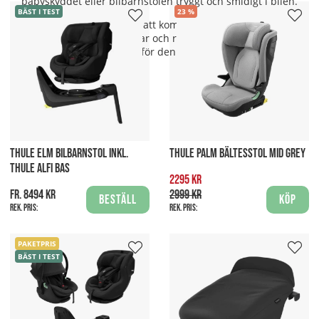
babyskyddet eller bilbarnstolen tryggt och smidigt i bilen.
BÄST I TEST
23
Thule babyskydd är enkla att kombinera med Thules övriga
sortiment, t.ex. barnvagnar och resesystem, vilket gör dem
extra praktiska för den aktiva familjen.
THULE ELM BILBARNSTOL INKL.
THULE PALM BÄLTESSTOL MID GREY
THULE ALFI BAS
2295 kr
fr. 8494 kr
2999 kr
Beställ
Köp
Rek. pris:
Rek. pris:
PAKETPRIS
BÄST I TEST