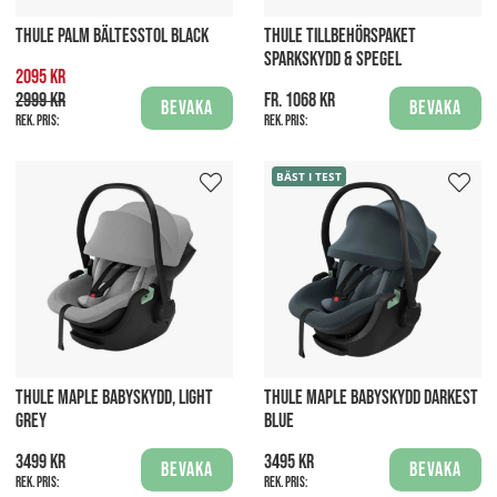
THULE PALM BÄLTESSTOL BLACK
THULE TILLBEHÖRSPAKET
SPARKSKYDD & SPEGEL
2095 kr
2999 kr
fr. 1068 kr
Bevaka
Bevaka
Rek. pris:
Rek. pris:
BÄST I TEST
THULE MAPLE BABYSKYDD, LIGHT
THULE MAPLE BABYSKYDD DARKEST
GREY
BLUE
3499 kr
3495 kr
Bevaka
Bevaka
Rek. pris:
Rek. pris: