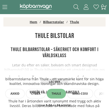
Hem
Bilbarnstolar
Thule
Thule bilstolar
Thule bilbarnstolar – säkerhet och komfort i
världsklass
Letar du efter en säker, bekväm och smart designad
bilbarnstol? Då är Thule bilbarnstolar ett utmärkt val. Hos oss
på Köpbarnvagn hittar du de senaste babyskydden och
bilbarnstolarna från Thule – ett varumärke känt för sin höga
kvalitet, innovativa lösningar och skandinaviska design.
Varför välja Thule bilbarnstol?
AXKID
CYBEX
THULE
MAXI-COSI
JOIE
Thule har i årtionden varit synonymt med trygg och aktiv
Visar
1-24
av
24
artiklar
livsstil. Deras bilbarnstolar är utvecklade med fokus på