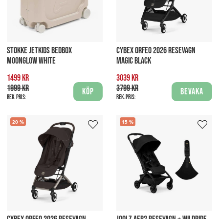
STOKKE JETKIDS BEDBOX
CYBEX ORFEO 2026 RESEVAGN
MOONGLOW WHITE
MAGIC BLACK
1499 kr
3039 kr
1999 kr
3799 kr
Köp
Bevaka
Rek. pris:
Rek. pris:
20
15