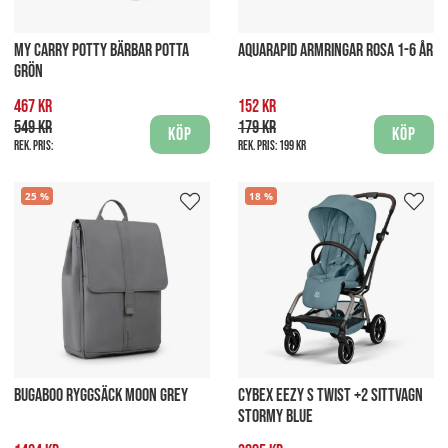
MY CARRY POTTY BÄRBAR POTTA
AQUARAPID ARMRINGAR ROSA 1-6 ÅR
GRÖN
467 kr
152 kr
549 kr
179 kr
Köp
Köp
Rek. pris:
Rek. pris:
199 kr
25
18
BUGABOO RYGGSÄCK MOON GREY
CYBEX EEZY S TWIST +2 SITTVAGN
STORMY BLUE