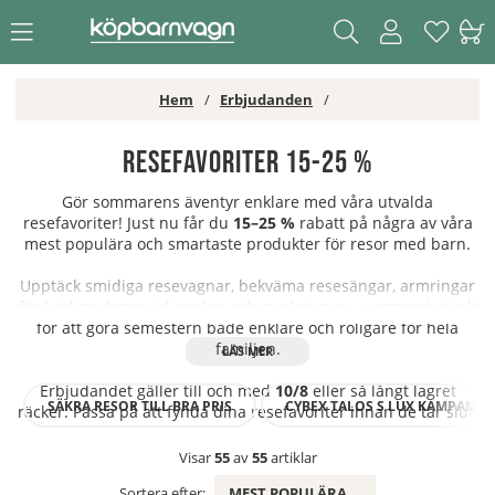
Hem
Erbjudanden
Resefavoriter 15-25 %
Gör sommarens äventyr enklare med våra utvalda
resefavoriter! Just nu får du
15–25 %
rabatt på några av våra
mest populära och smartaste produkter för resor med barn.
Upptäck smidiga resevagnar, bekväma resesängar, armringar
för härliga dagar vid poolen och mycket mer – noggrant utvalt
för att göra semestern både enklare och roligare för hela
familjen.
Erbjudandet gäller till och med
10/8
eller så långt lagret
SÄKRA RESOR TILL BRA PRIS
CYBEX TALOS S LUX KAMPANJ
räcker. Passa på att fynda dina resefavoriter innan de tar slut!
Visar
55
av
55
artiklar
Sortera efter:
MEST POPULÄRA