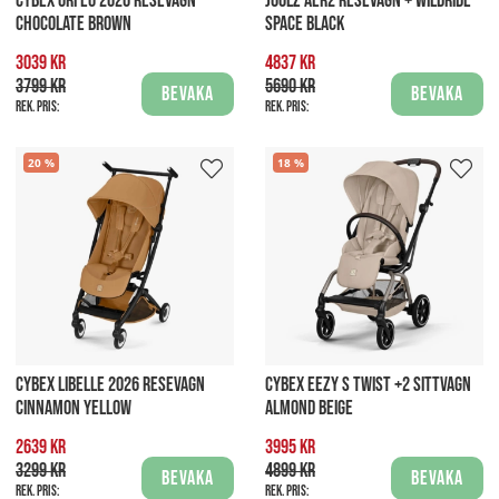
CYBEX ORFEO 2026 RESEVAGN
JOOLZ AER2 RESEVAGN + WILDRIDE
CHOCOLATE BROWN
SPACE BLACK
3039 kr
4837 kr
3799 kr
5690 kr
Bevaka
Bevaka
Rek. pris:
Rek. pris:
20
18
CYBEX LIBELLE 2026 RESEVAGN
CYBEX EEZY S TWIST +2 SITTVAGN
CINNAMON YELLOW
ALMOND BEIGE
2639 kr
3995 kr
3299 kr
4899 kr
Bevaka
Bevaka
Rek. pris:
Rek. pris: