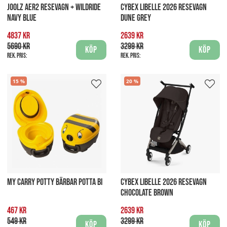
JOOLZ AER2 RESEVAGN + WILDRIDE
CYBEX LIBELLE 2026 RESEVAGN
NAVY BLUE
DUNE GREY
4837 kr
2639 kr
5690 kr
3299 kr
Köp
Köp
Rek. pris:
Rek. pris:
15
20
MY CARRY POTTY BÄRBAR POTTA BI
CYBEX LIBELLE 2026 RESEVAGN
CHOCOLATE BROWN
467 kr
2639 kr
549 kr
3299 kr
Köp
Köp