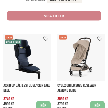
VISA FILTER
25
20
BÄST I TEST
AXKID UP BÄLTESSTOL GLACIER LAKE
CYBEX ORFEO 2026 RESEVAGN
BLUE
ALMOND BEIGE
3749 kr
3039 kr
4999 kr
3799 kr
Köp
Köp