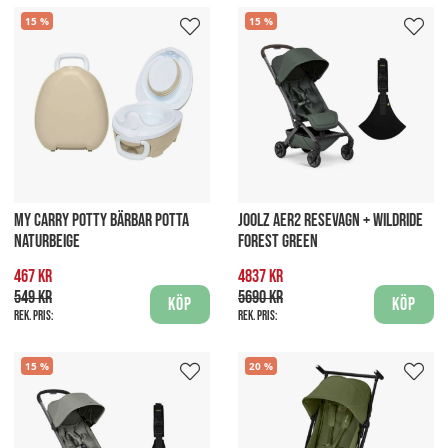
15
15
MY CARRY POTTY BÄRBAR POTTA
JOOLZ AER2 RESEVAGN + WILDRIDE
NATURBEIGE
FOREST GREEN
467 kr
4837 kr
549 kr
5690 kr
Köp
Köp
Rek. pris:
Rek. pris:
15
20