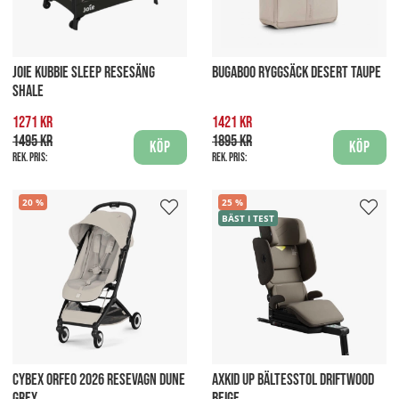
JOIE KUBBIE SLEEP RESESÄNG
BUGABOO RYGGSÄCK DESERT TAUPE
SHALE
1271 kr
1421 kr
1495 kr
1895 kr
Köp
Köp
Rek. pris:
Rek. pris:
20
25
BÄST I TEST
CYBEX ORFEO 2026 RESEVAGN DUNE
AXKID UP BÄLTESSTOL DRIFTWOOD
GREY
BEIGE