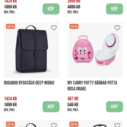
1424 kr
3995 kr
1899 kr
4899 kr
Köp
Köp
Rek. pris:
Rek. pris:
25
15
BUGABOO RYGGSÄCK DEEP INDIGO
MY CARRY POTTY BÄRBAR POTTA
ROSA DRAKE
1424 kr
467 kr
1899 kr
549 kr
Köp
Köp
Rek. pris:
Rek. pris:
25
20