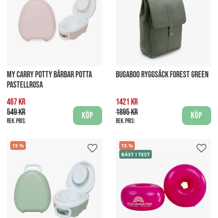
MY CARRY POTTY BÄRBAR POTTA
BUGABOO RYGGSÄCK FOREST GREEN
PASTELLROSA
467 kr
1421 kr
549 kr
1895 kr
Köp
Köp
Rek. pris:
Rek. pris:
15
15
BÄST I TEST