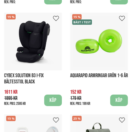
Rek. pris:
Rek. pris:
15
15
BÄST I TEST
CYBEX SOLUTION B3 I-FIX
AQUARAPID ARMRINGAR GRÖN 1-6 ÅR
BÄLTESSTOL BLACK
1611 kr
152 kr
1895 kr
179 kr
Köp
Köp
Rek. pris:
2595 kr
Rek. pris:
199 kr
15
25