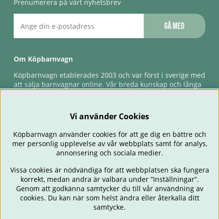
Prenumerera på vårt nyhetsbrev
Gå med
Om Köpbarnvagn
Köpbarnvagn etablerades 2003 och var först i sverige med
att sälja barnvagnar online. Vår breda kunskap och långa
erfarenhet gör att vi kan ge den bästa servicen till våra
kunder, både innan och efter köp. Snabb leverans,
förlossningsgaranti & förlängd ångerrätt.
Vi använder Cookies
Köpbarnvagn använder cookies för att ge dig en bättre och
mer personlig upplevelse av vår webbplats samt för analys,
annonsering och sociala medier.
Vissa cookies är nödvändiga för att webbplatsen ska fungera
korrekt, medan andra är valbara under ”Inställningar”.
Genom att godkänna samtycker du till vår användning av
cookies. Du kan när som helst ändra eller återkalla ditt
BARNVAGNAR
BILSTOLAR
BABY
ÄTA & MATA
RESA
samtycke.
FÖRÄLDER
BARNRUM
LEKSAKER
ERBJUDANDEN