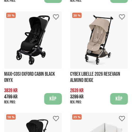
Rek. pris:
Rek. pris:
20
20
MAXI-COSI OXFORD CABIN BLACK
CYBEX LIBELLE 2026 RESEVAGN
ONYX
ALMOND BEIGE
3839 kr
2639 kr
4799 kr
3299 kr
Köp
Köp
Rek. pris:
Rek. pris:
18
25