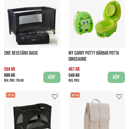
2ME RESESÄNG BASIC
MY CARRY POTTY BÄRBAR POTTA
DINOSAURIE
594 kr
467 kr
699 kr
549 kr
Köp
Köp
Rek. pris:
795 kr
Rek. pris:
15
25