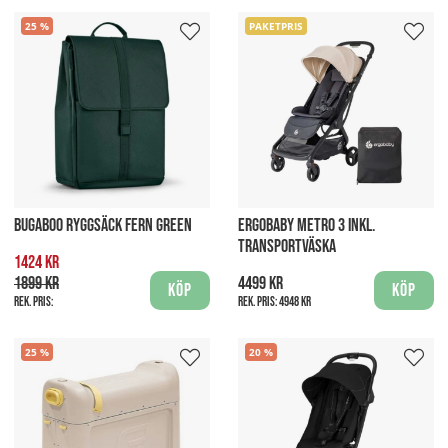
25
PAKETPRIS
BUGABOO RYGGSÄCK FERN GREEN
ERGOBABY METRO 3 INKL.
TRANSPORTVÄSKA
1424 kr
1899 kr
4499 kr
Köp
Köp
Rek. pris:
Rek. pris:
4948 kr
25
20