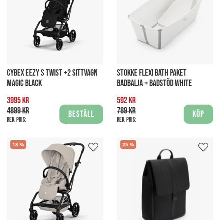
CYBEX EEZY S TWIST +2 SITTVAGN
STOKKE FLEXI BATH PAKET
MAGIC BLACK
BADBALJA + BADSTÖD WHITE
3995 kr
592 kr
4899 kr
789 kr
Beställ
Köp
Rek. pris:
Rek. pris:
18
25