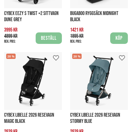
CYBEX EEZY S TWIST +2 SITTVAGN
BUGABOO RYGGSÄCK MIDNIGHT
DUNE GREY
BLACK
3995 kr
1421 kr
4899 kr
1895 kr
Beställ
Köp
Rek. pris:
Rek. pris:
20
20
CYBEX LIBELLE 2026 RESEVAGN
CYBEX LIBELLE 2026 RESEVAGN
MAGIC BLACK
STORMY BLUE
2639 kr
2639 kr