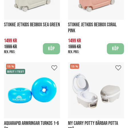
STOKKE JETKIDS BEDBOX SEA GREEN
STOKKE JETKIDS BEDBOX CORAL
PINK
1499 kr
1499 kr
1999 kr
1999 kr
Köp
Köp
Rek. pris:
Rek. pris:
15
15
BÄST I TEST
AQUARAPID ARMRINGAR TURKOS 1-6
MY CARRY POTTY BÄRBAR POTTA