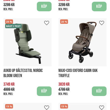
3299 kr
3299 kr
Köp
Köp
Rek. pris:
Rek. pris:
25
20
BÄST I TEST
AXKID UP BÄLTESSTOL NORDIC
MAXI-COSI OXFORD CABIN OAK
BLOOM GREEN
TRUFFLE
3749 kr
3839 kr
4999 kr
4799 kr
Köp
Köp
Rek. pris:
Rek. pris:
15
15