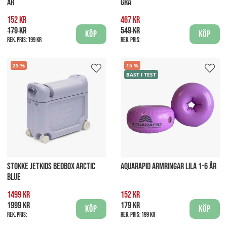
ÅR
GRÅ
152 kr
467 kr
179 kr
549 kr
Köp
Köp
Rek. pris:
199 kr
Rek. pris:
25
15
BÄST I TEST
STOKKE JETKIDS BEDBOX ARCTIC
AQUARAPID ARMRINGAR LILA 1-6 ÅR
BLUE
1499 kr
152 kr
1999 kr
179 kr
Köp
Köp
Rek. pris:
Rek. pris:
199 kr