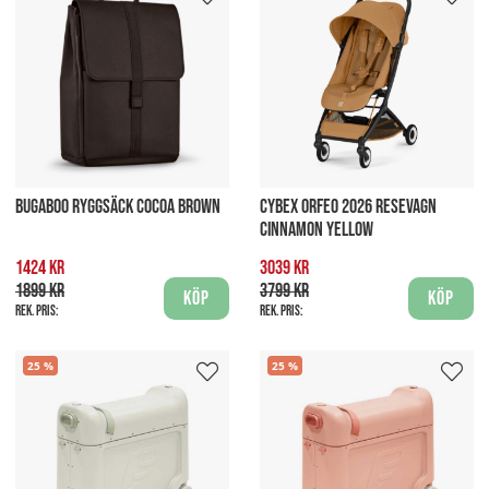
BUGABOO RYGGSÄCK COCOA BROWN
CYBEX ORFEO 2026 RESEVAGN
CINNAMON YELLOW
1424 kr
3039 kr
1899 kr
3799 kr
Köp
Köp
Rek. pris:
Rek. pris:
25
25