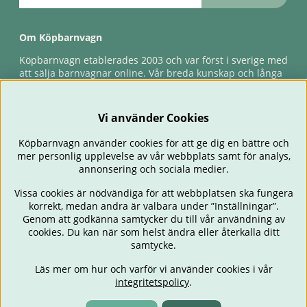
Om Köpbarnvagn
Köpbarnvagn etablerades 2003 och var först i sverige med
att sälja barnvagnar online. Vår breda kunskap och långa
erfarenhet gör att vi kan ge den bästa servicen till våra
kunder, både innan och efter köp. Snabb leverans,
förlossningsgaranti & förlängd ångerrätt.
Vi använder Cookies
Köpbarnvagn använder cookies för att ge dig en bättre och
mer personlig upplevelse av vår webbplats samt för analys,
annonsering och sociala medier.
Vissa cookies är nödvändiga för att webbplatsen ska fungera
korrekt, medan andra är valbara under ”Inställningar”.
Genom att godkänna samtycker du till vår användning av
cookies. Du kan när som helst ändra eller återkalla ditt
BARNVAGNAR
BILSTOLAR
BABY
ÄTA & MATA
RESA
samtycke.
FÖRÄLDER
BARNRUM
LEKSAKER
ERBJUDANDEN
Läs mer om hur och varför vi använder cookies i vår
OUTLET
PRESENTTIPS
integritetspolicy
.