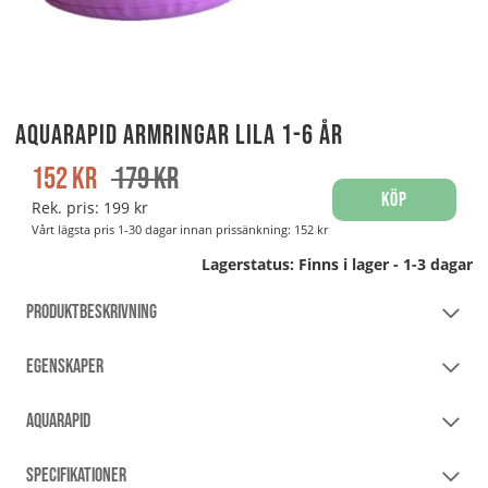
Aquarapid Armringar Lila 1-6 år
152
kr
179
kr
Köp
Rek. pris:
199 kr
Vårt lägsta pris 1-30 dagar innan prissänkning:
152 kr
Lagerstatus:
Finns i lager - 1-3 dagar
PRODUKTBESKRIVNING
EGENSKAPER
AQUARAPID
SPECIFIKATIONER