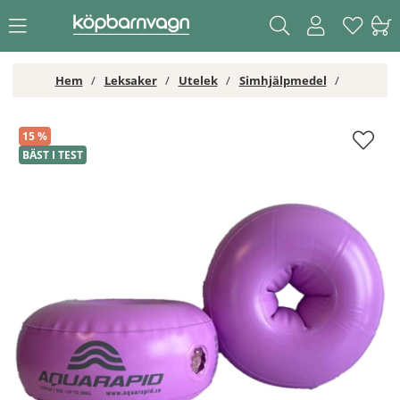
Hem
Leksaker
Utelek
Simhjälpmedel
Aquarapid Armringar Lila 1-6 år
15
BÄST I TEST