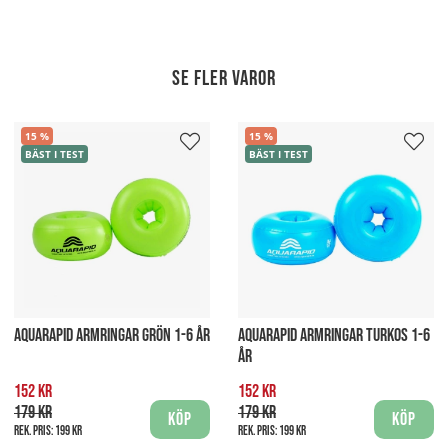
Se fler varor
15
15
BÄST I TEST
BÄST I TEST
AQUARAPID ARMRINGAR GRÖN 1-6 ÅR
AQUARAPID ARMRINGAR TURKOS 1-6
ÅR
152 kr
152 kr
179 kr
179 kr
Köp
Köp
Rek. pris:
199 kr
Rek. pris:
199 kr