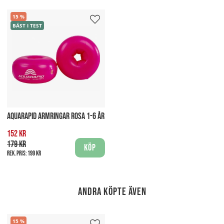
15
BÄST I TEST
AQUARAPID ARMRINGAR ROSA 1-6 ÅR
152 kr
179 kr
Köp
Rek. pris:
199 kr
Andra köpte även
15