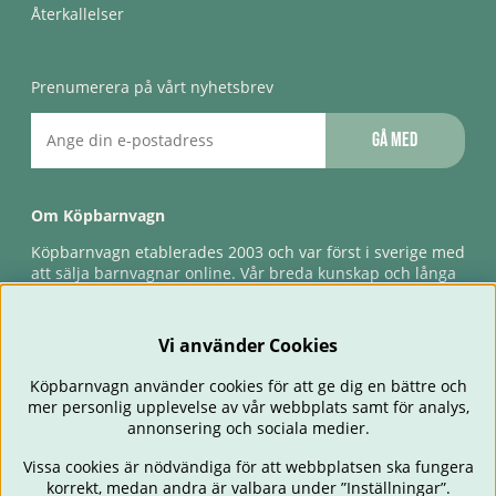
Återkallelser
Prenumerera på vårt nyhetsbrev
Gå med
Om Köpbarnvagn
Köpbarnvagn etablerades 2003 och var först i sverige med
att sälja barnvagnar online. Vår breda kunskap och långa
erfarenhet gör att vi kan ge den bästa servicen till våra
kunder, både innan och efter köp. Snabb leverans,
förlossningsgaranti & förlängd ångerrätt.
Vi använder Cookies
Köpbarnvagn använder cookies för att ge dig en bättre och
mer personlig upplevelse av vår webbplats samt för analys,
annonsering och sociala medier.
Vissa cookies är nödvändiga för att webbplatsen ska fungera
korrekt, medan andra är valbara under ”Inställningar”.