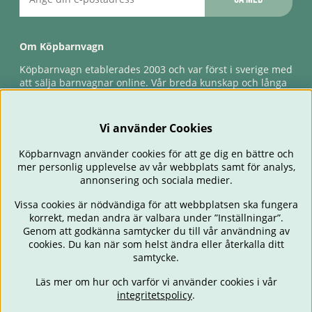
Om Köpbarnvagn
Köpbarnvagn etablerades 2003 och var först i sverige med
att sälja barnvagnar online. Vår breda kunskap och långa
erfarenhet gör att vi kan ge den bästa servicen till våra
kunder, både innan och efter köp. Snabb leverans,
förlossningsgaranti & förlängd ångerrätt.
Vi använder Cookies
Köpbarnvagn använder cookies för att ge dig en bättre och
mer personlig upplevelse av vår webbplats samt för analys,
annonsering och sociala medier.
Vissa cookies är nödvändiga för att webbplatsen ska fungera
korrekt, medan andra är valbara under ”Inställningar”.
Genom att godkänna samtycker du till vår användning av
cookies. Du kan när som helst ändra eller återkalla ditt
BARNVAGNAR
BILSTOLAR
BABY
ÄTA & MATA
RESA
samtycke.
FÖRÄLDER
BARNRUM
LEKSAKER
ERBJUDANDEN
Läs mer om hur och varför vi använder cookies i vår
OUTLET
PRESENTTIPS
integritetspolicy
.