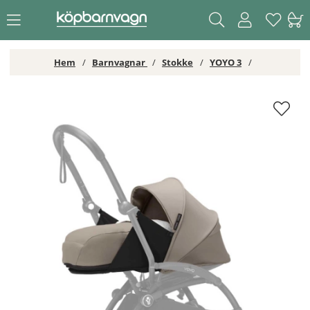
Hem
Barnvagnar
Stokke
YOYO 3
Stokke YOYO3 Newborn Pack 0+, Taupe