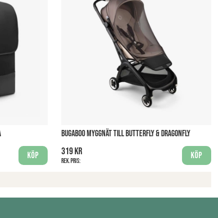
A
BUGABOO MYGGNÄT TILL BUTTERFLY & DRAGONFLY
319 kr
Köp
Köp
Rek. pris: