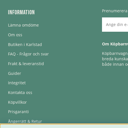
Prenumerera 
Information
Lämna omdöme
Om oss
Om Köpbarn
Butiken i Karlstad
Köpbarnvagn e
FAQ - Frågor och svar
breda kunskap
Frakt & leveranstid
både innan oc
Guider
Integritet
Kontakta oss
Köpvillkor
Prisgaranti
Ångerrätt & Retur