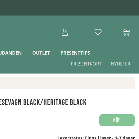
JUDANDEN
OUTLET
PRESENTTIPS
PRESENTKORT
NYHETER
esevagn Black/Heritage Black
Köp
Lagerstatus:
Finns i lager - 1-3 dagar