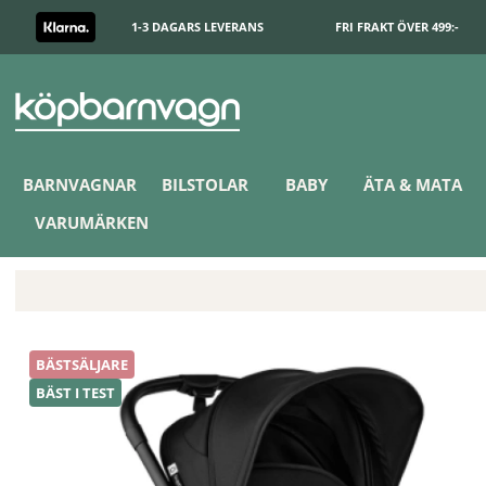
1-3 DAGARS LEVERANS
FRI FRAKT ÖVER 499:-
BARNVAGNAR
BILSTOLAR
BABY
ÄTA & MATA
VARUMÄRKEN
Bugaboo Butterfly 2 Resevagn Black/Heritage Black
BÄSTSÄLJARE
BÄST I TEST