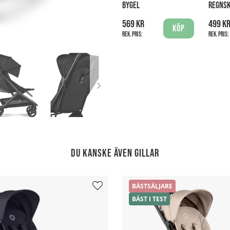
BYGEL
REGNS
569 kr
499 k
Köp
Rek. pris:
Rek. pris:
Du kanske även gillar
BÄSTSÄLJARE
BÄST I TEST