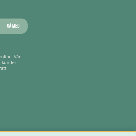
Gå med
nline. Vår
a kunder,
ätt.