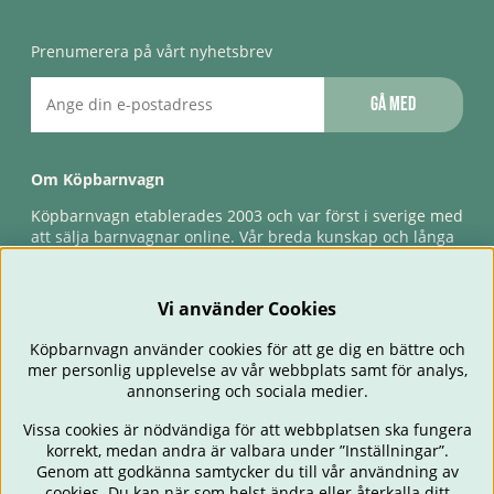
Prenumerera på vårt nyhetsbrev
Gå med
Om Köpbarnvagn
Köpbarnvagn etablerades 2003 och var först i sverige med
att sälja barnvagnar online. Vår breda kunskap och långa
erfarenhet gör att vi kan ge den bästa servicen till våra
kunder, både innan och efter köp. Snabb leverans,
förlossningsgaranti & förlängd ångerrätt.
Vi använder Cookies
Köpbarnvagn använder cookies för att ge dig en bättre och
mer personlig upplevelse av vår webbplats samt för analys,
annonsering och sociala medier.
Vissa cookies är nödvändiga för att webbplatsen ska fungera
korrekt, medan andra är valbara under ”Inställningar”.
Genom att godkänna samtycker du till vår användning av
cookies. Du kan när som helst ändra eller återkalla ditt