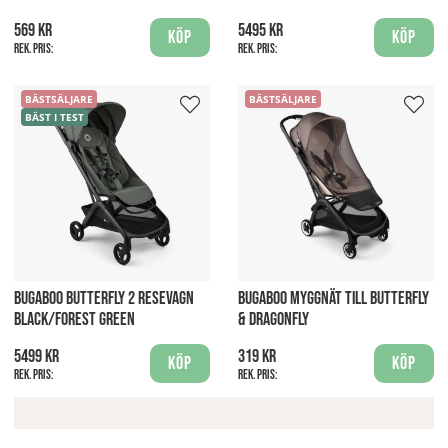
569 kr
5495 kr
Köp
Köp
Rek. pris:
Rek. pris:
BÄSTSÄLJARE
BÄSTSÄLJARE
BÄST I TEST
BUGABOO BUTTERFLY 2 RESEVAGN
BUGABOO MYGGNÄT TILL BUTTERFLY
BLACK/FOREST GREEN
& DRAGONFLY
5499 kr
319 kr
Köp
Köp
Rek. pris:
Rek. pris: