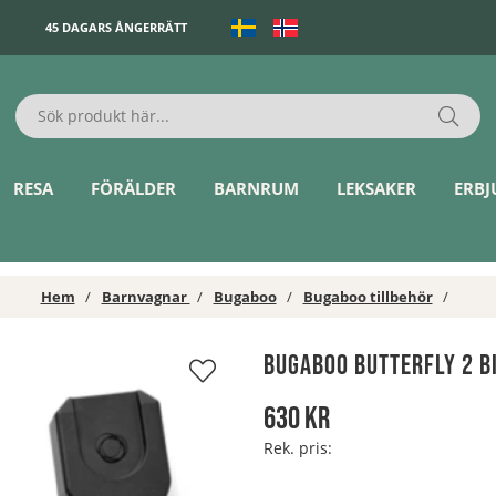
45 DAGARS ÅNGERRÄTT
RESA
FÖRÄLDER
BARNRUM
LEKSAKER
ERB
Hem
Barnvagnar
Bugaboo
Bugaboo tillbehör
Bugaboo Butterfly 2 B
630
kr
Rek. pris: