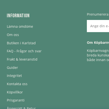
Prenumerera 
Information
Lämna omdöme
Om oss
Om Köpbarn
Butiken i Karlstad
Köpbarnvagn e
FAQ - Frågor och svar
breda kunskap
Frakt & leveranstid
både innan oc
Guider
Integritet
Kontakta oss
Köpvillkor
Prisgaranti
Ångerrätt & Retur