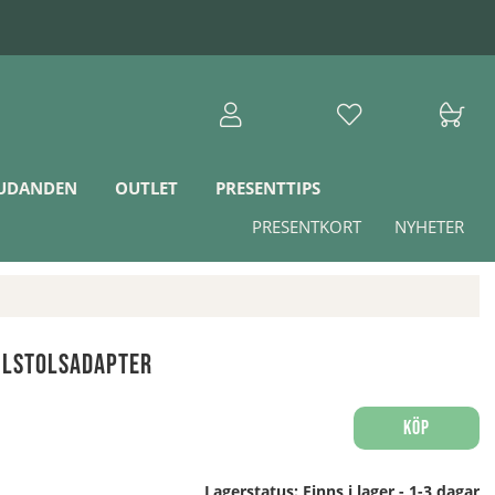
JUDANDEN
OUTLET
PRESENTTIPS
PRESENTKORT
NYHETER
ilstolsadapter
Köp
Lagerstatus:
Finns i lager - 1-3 dagar