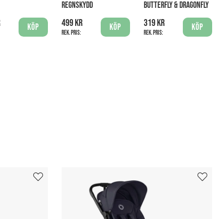
REGNSKYDD
BUTTERFLY & DRAGONFLY
r
499 kr
319 kr
Köp
Köp
Köp
Rek. pris:
Rek. pris: