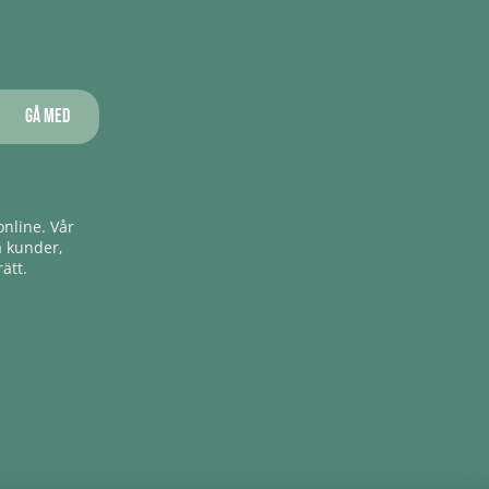
Gå med
nline. Vår
a kunder,
ätt.